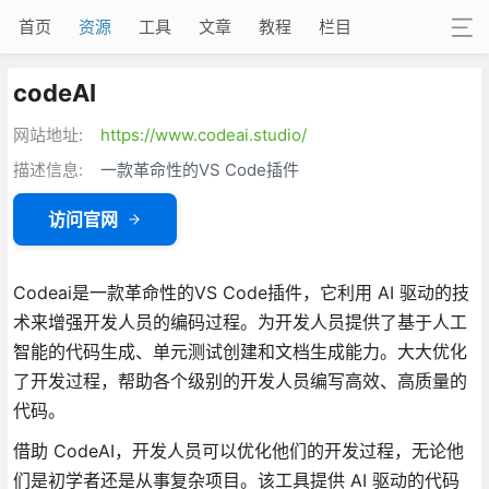
首页
资源
工具
文章
教程
栏目
codeAI
网站地址:
https://www.codeai.studio/
描述信息:
一款革命性的VS Code插件
访问官网
Codeai是一款革命性的VS Code插件，它利用 AI 驱动的技
术来增强开发人员的编码过程。为开发人员提供了基于人工
智能的代码生成、单元测试创建和文档生成能力。大大优化
了开发过程，帮助各个级别的开发人员编写高效、高质量的
代码。
借助 CodeAI，开发人员可以优化他们的开发过程，无论他
们是初学者还是从事复杂项目。该工具提供 AI 驱动的代码