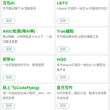
豆包AI
LibTV
字节跳动旗下 AI 智能助手
LiblibAI 打造的一站式 AI 内容创作社区
官网
官网
AIGC检测(降AI率)
Trae编程
降ai神器，AI率降低至10%以下，一站
字节跳动推出的 AI原生编程工具
式解决查重
官网
官网
即梦AI
Hi3D
一站式智能创作平台，即刻造梦
专为Maker打造的一体化AI 3D模型生
成平台
官网
官网
码上飞(CodeFlying)
星月写作
用一句话自动生成小程序、APP、H5
AI写作助手，擅长小说、剧本与多场景
网页应用
文本生成
官网
官网