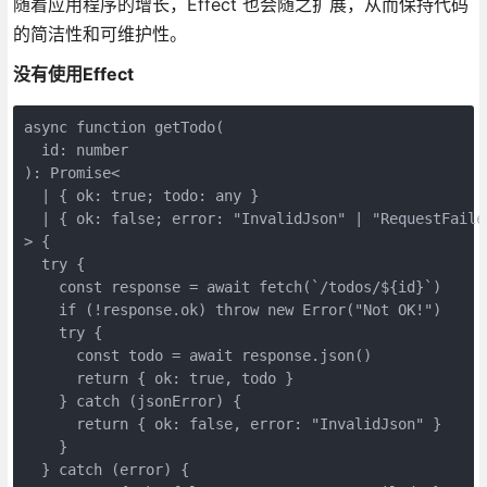
随着应用程序的增长，Effect 也会随之扩展，从而保持代码
的简洁性和可维护性。
没有使用Effect
async function getTodo(
  id: number
): Promise<
  | { ok: true; todo: any }
  | { ok: false; error: "InvalidJson" | "RequestFaile
> {
  try {
    const response = await fetch(`/todos/${id}`)
    if (!response.ok) throw new Error("Not OK!")
    try {
      const todo = await response.json()
      return { ok: true, todo }
    } catch (jsonError) {
      return { ok: false, error: "InvalidJson" }
    }
  } catch (error) {