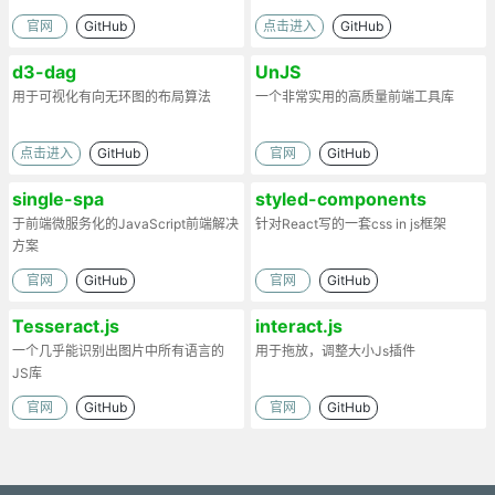
官网
GitHub
点击进入
GitHub
d3-dag
UnJS
用于可视化有向无环图的布局算法
一个非常实用的高质量前端工具库
点击进入
GitHub
官网
GitHub
single-spa
styled-components
于前端微服务化的JavaScript前端解决
针对React写的一套css in js框架
方案
官网
GitHub
官网
GitHub
Tesseract.js
interact.js
一个几乎能识别出图片中所有语言的
用于拖放，调整大小Js插件
JS库
官网
GitHub
官网
GitHub