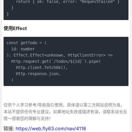
    return { ok: false, error: "RequestFailed" }
  }
}
使用Effect
const getTodo = (
  id: number
): Effect.Effect<unknown, HttpClientError> =>
  Http.request.get(`/todos/${id}`).pipe(
    Http.client.fetchOk(),
    Http.response.json,
  )
仅供个人学习参考/导航指引使用，具体请以第三方网站说明为准，
本站不提供任何专业建议。如果地址失效或描述有误，请联系站长反
馈～感谢您的理解与支持！
链接:
https://web.fly63.com/nav/4118