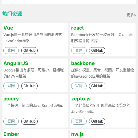
热门资源
更多»
Vue
react
Vue.js是一套构建用户界面的渐进式
Facebook开发的一款高效、灵活、声
JavaScript框架
明式设计的JS库
官网
GitHub
官网
GitHub
AngularJS
backbone
Google推出有条理，可维护，易编程
提供：模型、集合、视图，开发重量级
的MVVM框架
的javascript应用的框架
官网
GitHub
官网
GitHub
jquery
zepto.js
一个快速、简洁的JavaScript代码库
一个轻量级的针对现代高级浏览器的
JavaScript库
官网
GitHub
官网
GitHub
Ember
nw.js