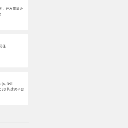
图，开发重量级
架
捷径
.js, 使用
 和 CSS 构建跨平台