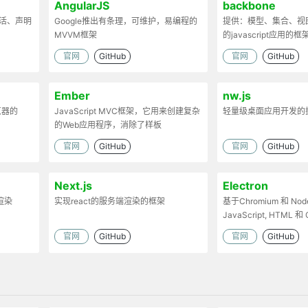
AngularJS
backbone
灵活、声明
Google推出有条理，可维护，易编程的
提供：模型、集合、视
MVVM框架
的javascript应用的框
官网
GitHub
官网
GitHub
Ember
nw.js
览器的
JavaScript MVC框架，它用来创建复杂
轻量级桌面应用开发的
的Web应用程序，消除了样板
官网
GitHub
官网
GitHub
Next.js
Electron
渲染
实现react的服务端渲染的框架
基于Chromium 和 Node
JavaScript, HTML
的桌面应用
官网
GitHub
官网
GitHub