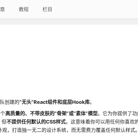
章
教程
栏目
）团队创建的
“无头”React组件和底层Hook库
。
一个
高质量的、不带皮肤的“骨架”或“素体”模型
。它为你提供了功
，但
不提供任何默认的CSS样式
。这意味着你可以用任何你喜欢
其自由定制外观，打造独一无二的设计系统，而无需费力覆盖任何默认样式