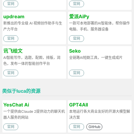
官网
官网
updream
爱派AiPy
新推出的专业级 AI 视频创作助手与生
一款可本地部署的AI智能体，帮你操作
产力平台
电脑、手机、服务器设备
官网
官网
讯飞绘文
Seko
AI智能写作，选题，配图，排版，润
全链路AI短剧工具，一键生成成片
色，发布一体的智能创作平台
官网
官网
类似于luca的资源
YesChat Ai
GPT4All
一个提供由Claude 2提供动力的聊天机
本地运行各大商业友好的开源大模型解
器人服务的网站
决方案
官网
官网
GitHub