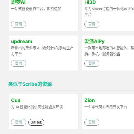
即梦AI
Hi3D
一站式智能创作平台，即刻造梦
专为Maker打造的一体化AI 3
平台
官网
官网
updream
爱派AiPy
新推出的专业级 AI 视频创作助手与生产
一款可本地部署的AI智能体，
力平台
脑、手机、服务器设备
官网
官网
类似于Scribe的资源
Cua
Zion
为 AI 智能体提供高性能虚拟环境
一个零代码AI应用开发平台
官网
GitHub
官网