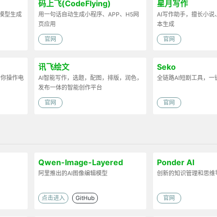
码上飞(CodeFlying)
星月写作
D模型生成
用一句话自动生成小程序、APP、H5网
AI写作助手，擅长小
页应用
本生成
官网
官网
讯飞绘文
Seko
帮你操作电
AI智能写作，选题，配图，排版，润色，
全链路AI短剧工具，一
发布一体的智能创作平台
官网
官网
Qwen-Image-Layered
Ponder AI
阿里推出的AI图像编辑模型
创新的知识管理和思维导
点击进入
GitHub
官网