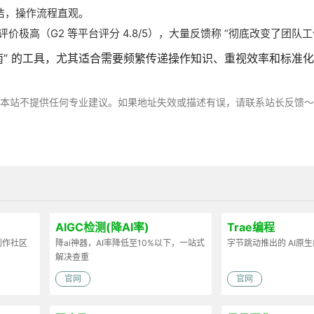
洁，操作流程直观。
户评价极高（G2 等平台评分 4.8/5），大量反馈称 “彻底改变了团队
瓜式指南” 的工具，尤其适合需要频繁传递操作知识、重视效率和标准
，本站不提供任何专业建议。如果地址失效或描述有误，请联系站长反馈
AIGC检测(降AI率)
Trae编程
容创作社区
降ai神器，AI率降低至10%以下，一站式
字节跳动推出的 AI原
解决查重
官网
官网