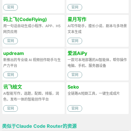
官网
官网
码上飞(CodeFlying)
星月写作
用一句话自动生成小程序、APP、H5
AI写作助手，擅长小说、剧本与多场景
网页应用
文本生成
官网
官网
updream
爱派AiPy
新推出的专业级 AI 视频创作助手与生
一款可本地部署的AI智能体，帮你操作
产力平台
电脑、手机、服务器设备
官网
官网
讯飞绘文
Seko
AI智能写作，选题，配图，排版，润
全链路AI短剧工具，一键生成成片
色，发布一体的智能创作平台
官网
官网
类似于Claude Code Router的资源