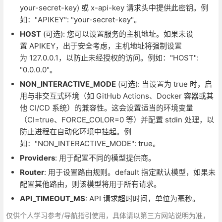
your-secret-key) 或 x-api-key 请求头中提供此密钥。例
如："APIKEY": "your-secret-key"。
HOST
(可选): 您可以设置服务的主机地址。如果未设
置 APIKEY，出于安全考虑，主机地址将强制设置
为 127.0.0.1，以防止未经授权的访问。例如："HOST":
"0.0.0.0"。
NON_INTERACTIVE_MODE
(可选): 当设置为 true 时，启
用与非交互式环境（如 GitHub Actions、Docker 容器或其
他 CI/CD 系统）的兼容性。这会设置适当的环境变量
（CI=true、FORCE_COLOR=0 等）并配置 stdin 处理，以
防止进程在自动化环境中挂起。例
如："NON_INTERACTIVE_MODE": true。
Providers
: 用于配置不同的模型提供商。
Router
: 用于设置路由规则。default 指定默认模型，如果未
配置其他路由，则该模型将用于所有请求。
API_TIMEOUT_MS
: API 请求超时时间，单位为毫秒。
仅供个人学习参考/导航指引使用，具体请以第三方网站说明为准，