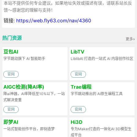
本站不提供任何专业建议。如果地址失效或描述有误，请联系站长反
馈～感谢您的理解与支持！
链接:
https://web.fly63.com/nav/4360
热门资源
更多»
豆包AI
LibTV
字节跳动旗下 AI 智能助手
LiblibAI 打造的一站式 AI 内容创作社区
官网
官网
AIGC检测(降AI率)
Trae编程
降ai神器，AI率降低至10%以下，一站
字节跳动推出的 AI原生编程工具
式解决查重
官网
官网
即梦AI
Hi3D
一站式智能创作平台，即刻造梦
专为Maker打造的一体化AI 3D模型生
成平台