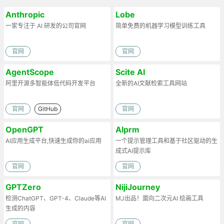
Anthropic
Lobe
一家专注于 AI 研发的公司官网
简单免费的机器学习模型训练工具
官网
官网
AgentScope
Scite AI
阿里开源多智能体低代码开发平台
全新的AI文献检索工具网站
官网
GitHub
官网
OpenGPT
AIprm
AI应用生成平台,快速生成你的ai应用
一个提示管理工具和基于社区驱动的生
成式AI提示库
官网
官网
GPTZero
NijiJourney
检测ChatGPT、GPT-4、Claude等AI
MJ出品！面向二次元AI 绘画工具
生成的内容
官网
官网