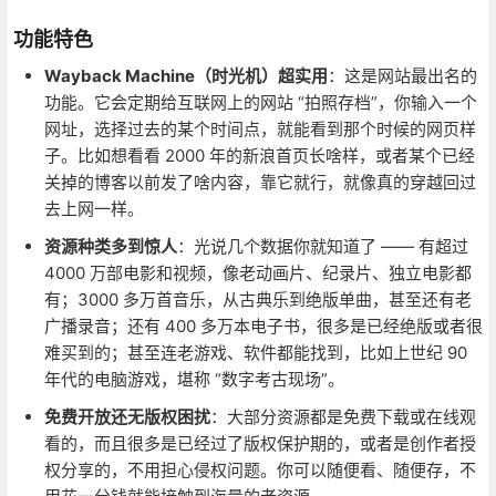
功能特色
Wayback Machine（时光机）超实用
：这是网站最出名的
功能。它会定期给互联网上的网站 “拍照存档”，你输入一个
网址，选择过去的某个时间点，就能看到那个时候的网页样
子。比如想看看 2000 年的新浪首页长啥样，或者某个已经
关掉的博客以前发了啥内容，靠它就行，就像真的穿越回过
去上网一样。
资源种类多到惊人
：光说几个数据你就知道了 —— 有超过
4000 万部电影和视频，像老动画片、纪录片、独立电影都
有；3000 多万首音乐，从古典乐到绝版单曲，甚至还有老
广播录音；还有 400 多万本电子书，很多是已经绝版或者很
难买到的；甚至连老游戏、软件都能找到，比如上世纪 90
年代的电脑游戏，堪称 “数字考古现场”。
免费开放还无版权困扰
：大部分资源都是免费下载或在线观
看的，而且很多是已经过了版权保护期的，或者是创作者授
权分享的，不用担心侵权问题。你可以随便看、随便存，不