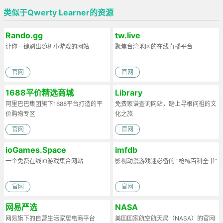
类似于Qwerty Learner的资源
Rando.gg
tw.live
让你一键刷出随机小游戏的网站
聚焦台湾地区的在线直播平台
官网
官网
1688平价精选商城
Library
阿里巴巴集团旗下1688平台打造的平
免费家谱查询网站，踏上寻根问祖的文
价购物专区
化之旅
官网
官网
ioGames.Space
imfdb
一个免费在线IO游戏集合网站
影视动漫游戏迷必备的 “枪械百科全书”
官网
官网
网易严选
NASA
网易旗下的自营生活家居电商平台
美国国家航空航天局（NASA）的官网