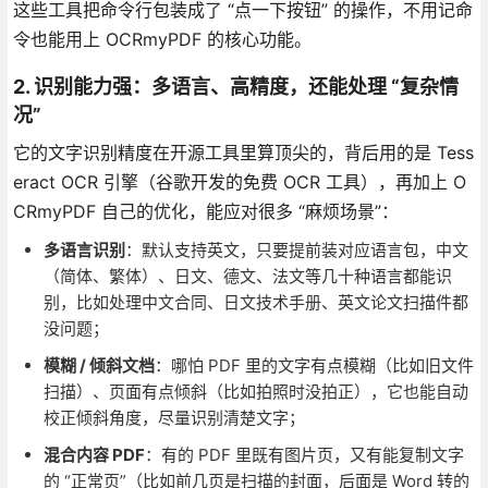
这些工具把命令行包装成了 “点一下按钮” 的操作，不用记命
令也能用上 OCRmyPDF 的核心功能。
2. 识别能力强：多语言、高精度，还能处理 “复杂情
况”
它的文字识别精度在开源工具里算顶尖的，背后用的是 Tess
eract OCR 引擎（谷歌开发的免费 OCR 工具），再加上 O
CRmyPDF 自己的优化，能应对很多 “麻烦场景”：
多语言识别
：默认支持英文，只要提前装对应语言包，中文
（简体、繁体）、日文、德文、法文等几十种语言都能识
别，比如处理中文合同、日文技术手册、英文论文扫描件都
没问题；
模糊 / 倾斜文档
：哪怕 PDF 里的文字有点模糊（比如旧文件
扫描）、页面有点倾斜（比如拍照时没拍正），它也能自动
校正倾斜角度，尽量识别清楚文字；
混合内容 PDF
：有的 PDF 里既有图片页，又有能复制文字
的 “正常页”（比如前几页是扫描的封面，后面是 Word 转的