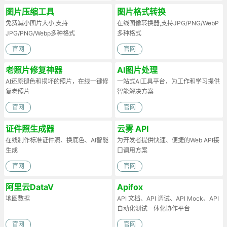
图片压缩工具
图片格式转换
免费减小图片大小,支持
在线图像转换器,支持JPG/PNG/WebP
JPG/PNG/Webp多种格式
多种格式
官网
官网
老照片修复神器
AI图片处理
AI还原褪色和损坏的照片，在线一键修
一站式AI工具平台，为工作和学习提供
复老照片
智能解决方案
官网
官网
证件照生成器
云雾 API
在线制作标准证件照、换底色、AI智能
为开发者提供快速、便捷的Web API接
生成
口调用方案
官网
官网
阿里云DataV
Apifox
地图数据
API 文档、API 调试、API Mock、API
自动化测试一体化协作平台
官网
官网