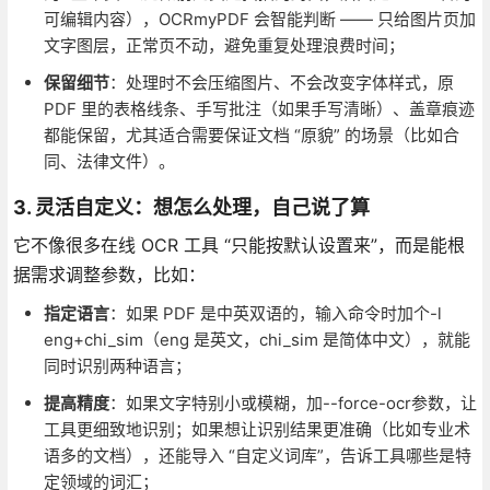
可编辑内容），OCRmyPDF 会智能判断 —— 只给图片页加
文字图层，正常页不动，避免重复处理浪费时间；
保留细节
：处理时不会压缩图片、不会改变字体样式，原
PDF 里的表格线条、手写批注（如果手写清晰）、盖章痕迹
都能保留，尤其适合需要保证文档 “原貌” 的场景（比如合
同、法律文件）。
3. 灵活自定义：想怎么处理，自己说了算
它不像很多在线 OCR 工具 “只能按默认设置来”，而是能根
据需求调整参数，比如：
指定语言
：如果 PDF 是中英双语的，输入命令时加个-l
eng+chi_sim（eng 是英文，chi_sim 是简体中文），就能
同时识别两种语言；
提高精度
：如果文字特别小或模糊，加--force-ocr参数，让
工具更细致地识别；如果想让识别结果更准确（比如专业术
语多的文档），还能导入 “自定义词库”，告诉工具哪些是特
定领域的词汇；