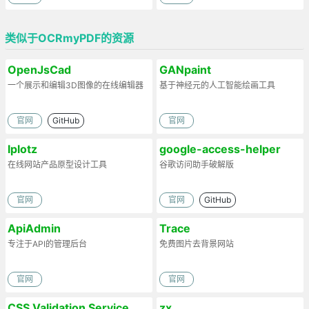
类似于OCRmyPDF的资源
OpenJsCad
GANpaint
一个展示和编辑3D图像的在线编辑器
基于神经元的人工智能绘画工具
官网
GitHub
官网
Iplotz
google-access-helper
在线网站产品原型设计工具
谷歌访问助手破解版
官网
官网
GitHub
ApiAdmin
Trace
专注于API的管理后台
免费图片去背景网站
官网
官网
CSS Validation Service
zx