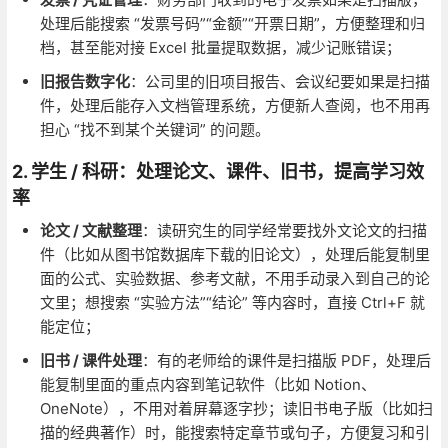
处理后能搜索 “发票号码”“金额”“开票日期”，方便整理和归
档，甚至能对接 Excel 批量提取数据，减少记账错误；
旧报告数字化
：公司里的旧项目报告、会议纪要如果是扫描
件，处理后能存入文档管理系统，方便新人查阅，也不用再
担心 “找不到某个关键词” 的问题。
2. 学生 / 科研：处理论文、课件、旧书，提高学习效
率
论文 / 文献整理
：读研究生的同学经常要找外文论文的扫描
件（比如从图书馆数据库下载的旧论文），处理后能复制里
面的公式、实验数据、参考文献，不用手动录入到自己的论
文里；想搜索 “实验方法”“结论” 等内容时，直接 Ctrl+F 就
能定位；
旧书 / 课件处理
：有的老师给的课件是扫描版 PDF，处理后
能复制里面的重点内容到笔记软件（比如 Notion、
OneNote），不用对着屏幕逐字抄；读旧书电子版（比如扫
描的经典著作）时，能搜索特定章节或句子，方便复习和引