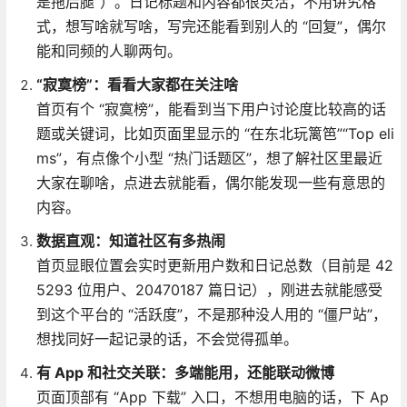
是拖后腿”）。日记标题和内容都很灵活，不用讲究格
式，想写啥就写啥，写完还能看到别人的 “回复”，偶尔
能和同频的人聊两句。
“寂寞榜”：看看大家都在关注啥
首页有个 “寂寞榜”，能看到当下用户讨论度比较高的话
题或关键词，比如页面里显示的 “在东北玩篱笆”“Top eli
ms”，有点像个小型 “热门话题区”，想了解社区里最近
大家在聊啥，点进去就能看，偶尔能发现一些有意思的
内容。
数据直观：知道社区有多热闹
首页显眼位置会实时更新用户数和日记总数（目前是 42
5293 位用户、20470187 篇日记），刚进去就能感受
到这个平台的 “活跃度”，不是那种没人用的 “僵尸站”，
想找同好一起记录的话，不会觉得孤单。
有 App 和社交关联：多端能用，还能联动微博
页面顶部有 “App 下载” 入口，不想用电脑的话，下 Ap