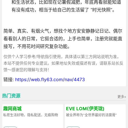
和生活状态，比如现在记暑假减肥，年底再看就能知道
有没有成功，相当于给自己的生活留了 “时光快照”。
简单、真实、有烟火气，想找个地方安安静静记日记、偶尔
看看别人的日常，它挺合适的，上手也简单，注册完就能直
接写，不用花时间研究复杂功能。
仅供个人学习参考/导航指引使用，具体请以第三方网站说明为准，
本站不提供任何专业建议。如果地址失效或描述有误，请联系站长反
馈～感谢您的理解与支持！
链接:
https://web.fly63.com/nav/4473
热门资源
更多»
趣网商城
EVE LOM(伊芙珑)
私密生活好物，隐私配送，无痕购物
被业界称为“全世界最好的洁面膏”