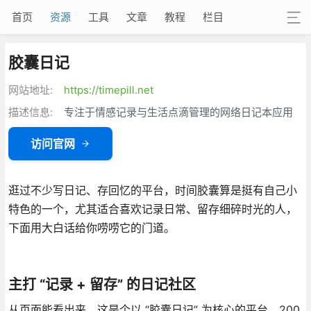
首页
资源
工具
文章
教程
栏目
胶囊日记
网站地址:
https://timepill.net
描述信息:
专注于情感记录与生活点滴管理的网络日记本应用
访问官网
逛过不少写日记、存回忆的平台，时间胶囊算是挺有自己小
特色的一个，尤其适合喜欢记录日常、留存细碎时光的人，
下面用大白话给你唠唠它的门道。
主打 “记录 + 留存” 的日记社区
从页面能看出来，这是个以 “胶囊日记” 为核心的平台，200