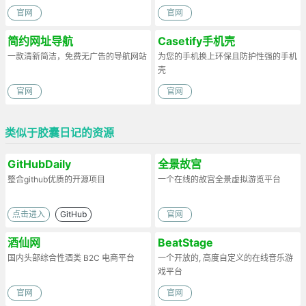
官网
官网
简约网址导航
Casetify手机壳
一款清新简洁，免费无广告的导航网站
为您的手机换上环保且防护性强的手机
壳
官网
官网
类似于胶囊日记的资源
GitHubDaily
全景故宫
整合github优质的开源项目
一个在线的故宫全景虚拟游览平台
点击进入
GitHub
官网
酒仙网
BeatStage
国内头部综合性酒类 B2C 电商平台
一个开放的, 高度自定义的在线音乐游
戏平台
官网
官网