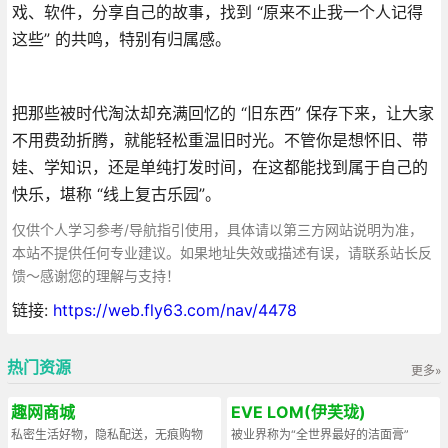
戏、软件，分享自己的故事，找到 “原来不止我一个人记得
这些” 的共鸣，特别有归属感。
把那些被时代淘汰却充满回忆的 “旧东西” 保存下来，让大家
不用费劲折腾，就能轻松重温旧时光。不管你是想怀旧、带
娃、学知识，还是单纯打发时间，在这都能找到属于自己的
快乐，堪称 “线上复古乐园”。
仅供个人学习参考/导航指引使用，具体请以第三方网站说明为准，
本站不提供任何专业建议。如果地址失效或描述有误，请联系站长反
馈～感谢您的理解与支持！
链接:
https://web.fly63.com/nav/4478
热门资源
更多»
趣网商城
EVE LOM(伊芙珑)
私密生活好物，隐私配送，无痕购物
被业界称为“全世界最好的洁面膏”