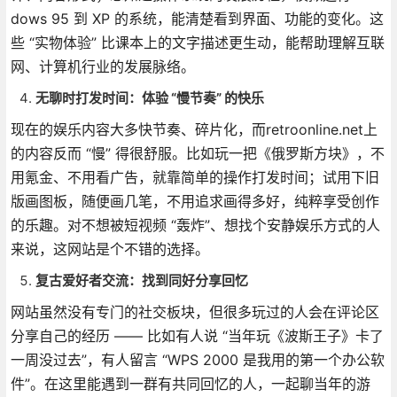
dows 95 到 XP 的系统，能清楚看到界面、功能的变化。这
些 “实物体验” 比课本上的文字描述更生动，能帮助理解互联
网、计算机行业的发展脉络。
无聊时打发时间：体验 “慢节奏” 的快乐
现在的娱乐内容大多快节奏、碎片化，而retroonline.net上
的内容反而 “慢” 得很舒服。比如玩一把《俄罗斯方块》，不
用氪金、不用看广告，就靠简单的操作打发时间；试用下旧
版画图板，随便画几笔，不用追求画得多好，纯粹享受创作
的乐趣。对不想被短视频 “轰炸”、想找个安静娱乐方式的人
来说，这网站是个不错的选择。
复古爱好者交流：找到同好分享回忆
网站虽然没有专门的社交板块，但很多玩过的人会在评论区
分享自己的经历 —— 比如有人说 “当年玩《波斯王子》卡了
一周没过去”，有人留言 “WPS 2000 是我用的第一个办公软
件”。在这里能遇到一群有共同回忆的人，一起聊当年的游