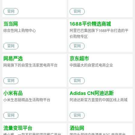
官网
官网
当当网
1688平价精选商城
综合性网上购物中心
阿里巴巴集团旗下1688平台打造的平
价购物专区
官网
官网
网易严选
京东超市
网易旗下的自营生活家居电商平台
中国最大的自营式电商企业
官网
官网
小米有品
Adidas CN阿迪达斯
小米生态链精品生活购物平台
阿迪达斯官方直营的中国区线上商城
官网
官网
流量变现平台
酒仙网
蜂小推，一款不扣量的项目推广平台
国内头部综合性酒类 B2C 电商平台