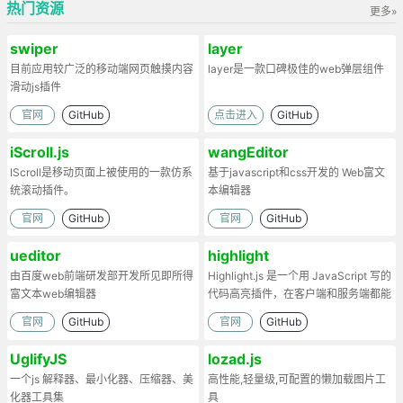
热门资源
更多»
swiper
layer
目前应用较广泛的移动端网页触摸内容
layer是一款口碑极佳的web弹层组件
滑动js插件
官网
GitHub
点击进入
GitHub
iScroll.js
wangEditor
IScroll是移动页面上被使用的一款仿系
基于javascript和css开发的 Web富文
统滚动插件。
本编辑器
官网
GitHub
官网
GitHub
ueditor
highlight
由百度web前端研发部开发所见即所得
Highlight.js 是一个用 JavaScript 写的
富文本web编辑器
代码高亮插件，在客户端和服务端都能
工作。
官网
GitHub
官网
GitHub
UglifyJS
lozad.js
一个js 解释器、最小化器、压缩器、美
高性能,轻量级,可配置的懒加载图片工
化器工具集
具