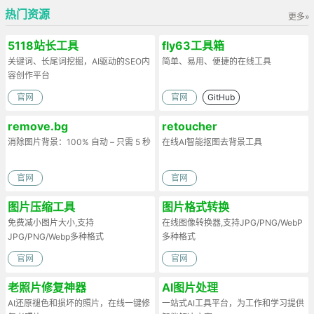
热门资源
更多»
5118站长工具
fly63工具箱
关键词、长尾词挖掘，AI驱动的SEO内
简单、易用、便捷的在线工具
容创作平台
官网
官网
GitHub
remove.bg
retoucher
消除图片背景：100% 自动 – 只需 5 秒
在线AI智能抠图去背景工具
官网
官网
图片压缩工具
图片格式转换
免费减小图片大小,支持
在线图像转换器,支持JPG/PNG/WebP
JPG/PNG/Webp多种格式
多种格式
官网
官网
老照片修复神器
AI图片处理
AI还原褪色和损坏的照片，在线一键修
一站式AI工具平台，为工作和学习提供