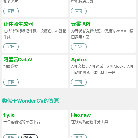
复老照片
智能解决方案
官网
官网
证件照生成器
云雾 API
在线制作标准证件照、换底色、AI智能
为开发者提供快速、便捷的Web API接
生成
口调用方案
官网
官网
阿里云DataV
Apifox
地图数据
API 文档、API 调试、API Mock、API
自动化测试一体化协作平台
官网
官网
类似于WonderCV的资源
fly.io
Hexnaw
一个容器化的部署平台
在线网站配色评分工具
官网
GitHub
官网