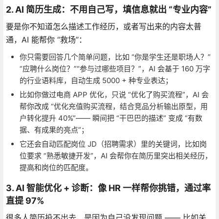
2. AI 简历生成：不用自己写，填信息就出 “专业内容”
要是你不知道怎么描述工作经历，或者写出来的内容太普
通，AI 能帮你 “救场”：
你只需要回答几个简单问题，比如 “你是学生还是职场人？”
“应聘什么岗位？”“参与过哪些项目？”，AI 会基于 160 万字
的行业语料库，自动生成 5000 + 种专业表达；
比如你做过电商 APP 优化，只说 “优化了购买流程”，AI 会
帮你改成 “优化充值购买流程，结合竞品分析输出原型，用
户转化提升 40%”—— 瞬间把 “干巴巴的描述” 变成 “有数
据、有成果的亮点”；
它还会自动匹配岗位 JD（招聘需求）里的关键词，比如岗
位要求 “熟悉敏捷开发”，AI 会帮你在简历里突出相关经历，
提高和岗位的匹配度。
3. AI 智能优化 + 诊断：像 HR 一样帮你挑错，通过率
直提 97%
很多人简历投不出去，是因为自己没发现问题 —— 比如关