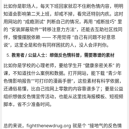
比如你是职场人，每天下班回家就忍不住刷色情内容，明明
知道会影响第二天上班，却戒不掉，看完还特别内疚。这时
用网站的 “成瘾测试” 判断自己的情况，再用 “戒断技巧” 里
的 “安装屏蔽软件”“转移注意力方法”，还能去互助社区找同
伴，慢慢摆脱依赖 —— 不用觉得 “自己有问题不好意思
说”，这里全是和你有同样困扰的人，没人会评判你。
教育者 / 公益人士：想做反色情科普，需要靠谱的素材
比如你是学校的心理老师，要给学生开 “健康亲密关系” 的
课，不知道找什么案例和数据。打开网站，能下载 “青少年
色情影响报告”“可打印的漫画手册”，这些素材有科学依据，
还通俗易懂，比自己找网上零散的内容靠谱多了；要是公益
组织想做反色情宣传活动，也能从这里找海报模板、短视频
脚本，省不少准备时间。
总的来说，fightthenewdrug.org 就是个 “接地气的反色情