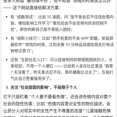
很多人知道 “看色情不好”，但不知道 “想戒的时候该怎么办”
—— 这个网站直接给解决方案：
有 “成瘾测试”：比如 10 道题，问 “是不是会忍不住找色情内
容，哪怕影响工作学习”“看完后会不会觉得内疚却控制不
住”，帮你判断自己是不是陷入困扰；
有 “戒断小技巧”：比如 “把手机里的不良 APP 卸载，安装屏
蔽软件”“想找的时候，立刻去做 10 分钟运动或给朋友打电话
转移注意力”；
还有 “互助社区入口”：可以连接到同样想摆脱困扰的人，分
享经验，不用一个人硬扛 —— 比如有人会在社区里说 “我第
7 天没看了，昨天差点忍不住，靠听播客扛过去了”，互相打
气比自己憋着管用多了。
关注 “社会层面的影响”，不局限于个人
它不只是盯着 “个人要不要看色情”，还会讲色情内容对整个
社会的隐性伤害：比如 “色情内容里对女性的物化描述，会
让部分人对现实中的女性产生不尊重的态度”“儿童接触色情