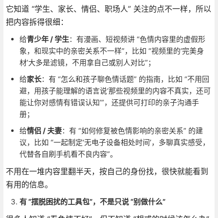
它知道 “学生、家长、情侣、职场人” 关注的点不一样，所以
把内容拆得很细：
给
青少年 / 学生
：有漫画、短视频讲 “色情内容里的虚假形
象，和现实中的亲密关系不一样”，比如 “视频里的‘完美身
材’大多是滤镜，不用拿自己或别人对比”；
给
家长
：有 “怎么和孩子聊色情话题” 的指南，比如 “不用回
避，用孩子能理解的语言说‘那些视频里的内容不真实，还可
能让你对感情有错误认知’”，还提供可打印的亲子沟通手
册；
给
情侣 / 夫妻
：有 “如何修复被色情影响的亲密关系” 的建
议，比如 “一起制定‘无电子设备相处时间’，多聊真实感受，
代替各自刷手机看不良内容”。
不用在一堆内容里翻半天，按自己的身份找，很快就能看到
有用的信息。
有 “摆脱困扰的工具包”，不是只说 “别做什么”