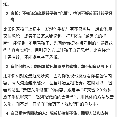
知。
家长：不知道怎么跟孩子聊 “色情”，怕说不好反而让孩子好
奇
比如你家孩子上初中，发现他手机里有不良图片，想跟他聊
又怕尴尬，或者不知道从哪说起。打开网站 “给家长的指
南”，能学到 “不用骂孩子，先问他‘你是在哪看到的？觉得这
些内容真实吗’”，用引导的方式让孩子自己思考，比直接禁
止更有效，还能避免亲子矛盾。
有伴侣的人：想修复被色情影响的感情，却不知道从哪下手
比如你和对象最近总吵架，因为你发现他总躲着你看色情内
容，两人沟通越来越少，甚至开始互相指责。这时可以一起
看网站里 “亲密关系修复” 的内容，跟着学 “每天留 20 分钟
放下手机聊天”“一起列‘想做的约会清单’”，用具体的方法改善
关系，而不是一直陷在 “你错了 / 我没错” 的争吵里。
自己受色情困扰的人：想戒却控制不住，需要方法和支持