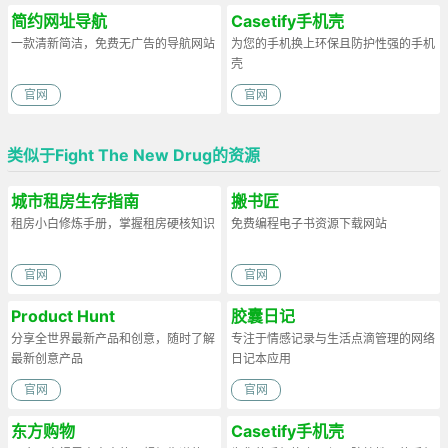
简约网址导航
Casetify手机壳
一款清新简洁，免费无广告的导航网站
为您的手机换上环保且防护性强的手机
壳
官网
官网
类似于Fight The New Drug的资源
城市租房生存指南
搬书匠
租房小白修炼手册，掌握租房硬核知识
免费编程电子书资源下载网站
官网
官网
Product Hunt
胶囊日记
分享全世界最新产品和创意，随时了解
专注于情感记录与生活点滴管理的网络
最新创意产品
日记本应用
官网
官网
东方购物
Casetify手机壳