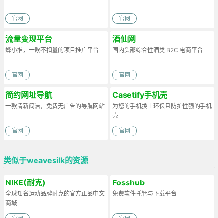
官网
官网
流量变现平台
酒仙网
蜂小推，一款不扣量的项目推广平台
国内头部综合性酒类 B2C 电商平台
官网
官网
简约网址导航
Casetify手机壳
一款清新简洁，免费无广告的导航网站
为您的手机换上环保且防护性强的手机
壳
官网
官网
类似于weavesilk的资源
NIKE(耐克)
Fosshub
全球知名运动品牌耐克的官方正品中文
免费软件托管与下载平台
商城