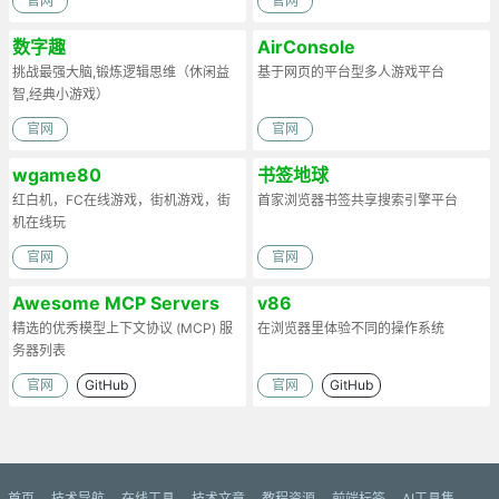
官网
官网
数字趣
AirConsole
挑战最强大脑,锻炼逻辑思维（休闲益
基于网页的平台型多人游戏平台
智,经典小游戏）
官网
官网
wgame80
书签地球
红白机，FC在线游戏，街机游戏，街
首家浏览器书签共享搜索引擎平台
机在线玩
官网
官网
Awesome MCP Servers
v86
精选的优秀模型上下文协议 (MCP) 服
在浏览器里体验不同的操作系统
务器列表
官网
GitHub
官网
GitHub
首页
技术导航
在线工具
技术文章
教程资源
前端标签
AI工具集