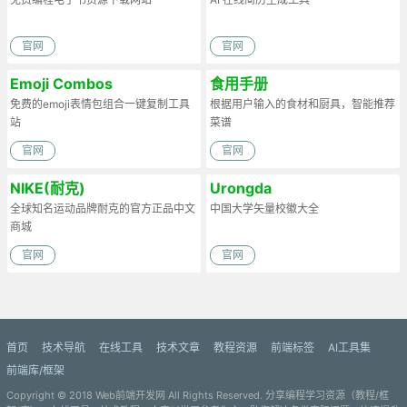
官网
官网
Emoji Combos
食用手册
免费的emoji表情包组合一键复制工具
根据用户输入的食材和厨具，智能推荐
站
菜谱
官网
官网
NIKE(耐克)
Urongda
全球知名运动品牌耐克的官方正品中文
中国大学矢量校徽大全
商城
官网
官网
首页
技术导航
在线工具
技术文章
教程资源
前端标签
AI工具集
前端库/框架