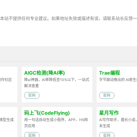
，本站不提供任何专业建议。如果地址失效或描述有误，请联系站长反馈
AIGC检测(降AI率)
Trae编程
容创作社区
降ai神器，AI率降低至10%以下，一站式
字节跳动推出的 AI原
解决查重
官网
官网
码上飞(CodeFlying)
星月写作
D模型生成
用一句话自动生成小程序、APP、H5网
AI写作助手，擅长小
页应用
本生成
官网
官网