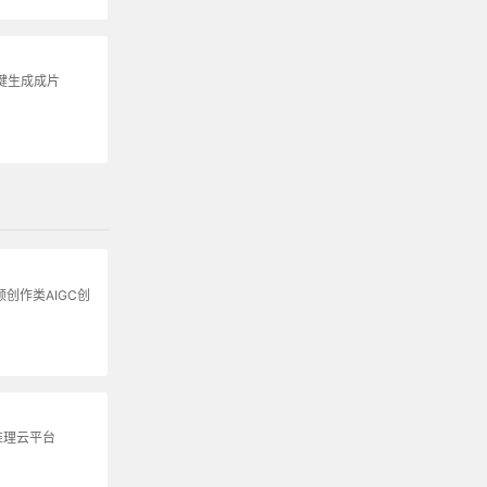
键生成成片
频创作类AIGC创
推理云平台