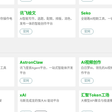
讯飞绘文
Seko
帮你操作电
AI智能写作，选题，配图，排版，润色，
全链路AI短剧工具，一
发布一体的智能创作平台
官网
官网
AstronClaw
AI视频创作
手工具
讯飞星辰Agent平台，一站式智能体开发
白日梦AI，领先的AI视
平台
作平台
官网
官网
xAI
汇智Token工场
架
马斯克成龙的强大AI 驱动平台
大模型API聚合与极速