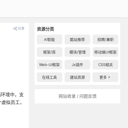
分享
资源分类
AI智能
酷站推荐
招聘/兼职
框架/库
模块/管理
移动端UI框架
Web-UI框架
Js插件
CSS相关
在线工具
建站资源
更多
面环境中，支
网站收录 / 问题反馈
个虚拟员工，