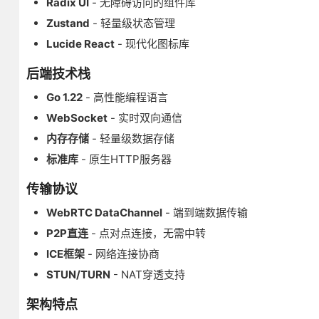
Radix UI
- 无障碍访问的组件库
Zustand
- 轻量级状态管理
Lucide React
- 现代化图标库
后端技术栈
Go 1.22
- 高性能编程语言
WebSocket
- 实时双向通信
内存存储
- 轻量级数据存储
标准库
- 原生HTTP服务器
传输协议
WebRTC DataChannel
- 端到端数据传输
P2P直连
- 点对点连接，无需中转
ICE框架
- 网络连接协商
STUN/TURN
- NAT穿透支持
架构特点