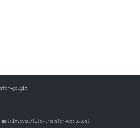
sfer-go.git

 matrixseven/file-transfer-go:latest