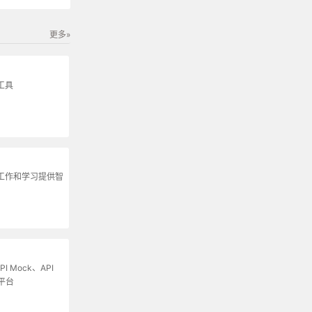
更多»
工具
为工作和学习提供智
I Mock、API
平台