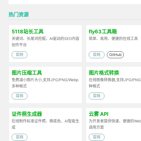
热门资源
5118站长工具
fly63工具箱
关键词、长尾词挖掘，AI驱动的SEO内容
简单、易用、便捷的在线工具
创作平台
官网
官网
GitHub
图片压缩工具
图片格式转换
免费减小图片大小,支持JPG/PNG/Webp
在线图像转换器,支持JPG/PNG
多种格式
种格式
官网
官网
证件照生成器
云雾 API
在线制作标准证件照、换底色、AI智能生
为开发者提供快速、便捷的Web 
成
调用方案
官网
官网