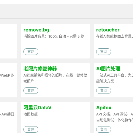
remove.bg
retoucher
消除图片背景：100% 自动 – 只需 5 秒
在线AI智能抠图去背景
官网
官网
老照片修复神器
AI图片处理
/WebP多
AI还原褪色和损坏的照片，在线一键修复
一站式AI工具平台，
老照片
能解决方案
官网
官网
阿里云DataV
Apifox
API接口
地图数据
API 文档、API 调试、AP
自动化测试一体化协作
官网
官网