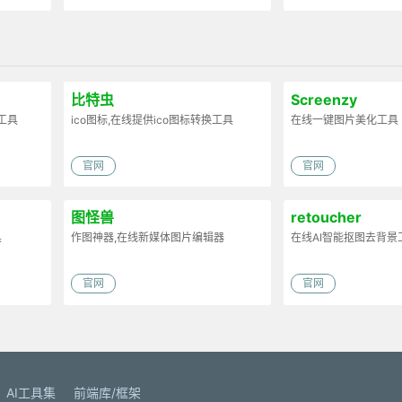
比特虫
Screenzy
天工具
ico图标,在线提供ico图标转换工具
在线一键图片美化工具
官网
官网
图怪兽
retoucher
具
作图神器,在线新媒体图片编辑器
在线AI智能抠图去背景
官网
官网
AI工具集
前端库/框架