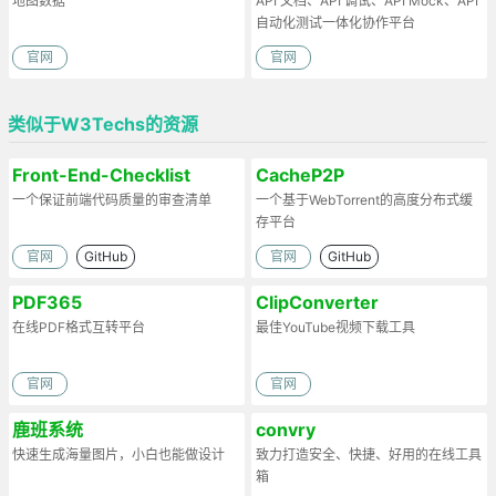
地图数据
API 文档、API 调试、API Mock、API
自动化测试一体化协作平台
官网
官网
类似于W3Techs的资源
Front-End-Checklist
CacheP2P
一个保证前端代码质量的审查清单
一个基于WebTorrent的高度分布式缓
存平台
官网
GitHub
官网
GitHub
PDF365
ClipConverter
在线PDF格式互转平台
最佳YouTube视频下载工具
官网
官网
鹿班系统
convry
快速生成海量图片，小白也能做设计
致力打造安全、快捷、好用的在线工具
箱