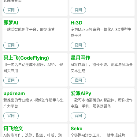
式解决查重
官网
官网
即梦AI
Hi3D
一站式智能创作平台，即刻造梦
专为Maker打造的一体化AI 3D模型生
成平台
官网
官网
码上飞(CodeFlying)
星月写作
用一句话自动生成小程序、APP、H5
AI写作助手，擅长小说、剧本与多场景
网页应用
文本生成
官网
官网
updream
爱派AiPy
新推出的专业级 AI 视频创作助手与生
一款可本地部署的AI智能体，帮你操作
产力平台
电脑、手机、服务器设备
官网
官网
讯飞绘文
Seko
AI智能写作，选题，配图，排版，润
全链路AI短剧工具，一键生成成片