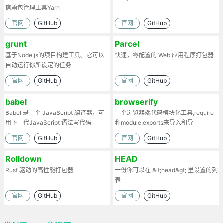
信赖包管理工具Yarn
官网
GitHub
官网
GitHub
grunt
Parcel
基于Node.js的项目构建工具。它可以
快速，零配置的 Web 应用程序打包器
自动运行你所设定的任务
官网
GitHub
官网
GitHub
babel
browserify
Babel 是一个 JavaScript 编译器，可
一个浏览器端代码模块化工具,require
用下一代JavaScript 语法写代码
和module.exports来导入和导
出.Browserify的原理：部署时处理代
官网
GitHub
官网
GitHub
码依赖，将模块打包为一个文件。
Rolldown
HEAD
Rust 驱动的高性能打包器
一份你可以在 &lt;head&gt; 里设置的列
表
官网
GitHub
官网
GitHub