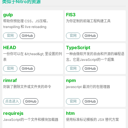
类似于Nitro的资源
gulp
FIS3
帮助你预处理 CSS，JS压缩，
为你定制的前端工程构建工具
transpiling 和 live reloading
官网
GitHub
官网
GitHub
HEAD
TypeScript
一份你可以在 &lt;head&gt; 里设置的列
一种由微软开发的自由和开源的编程语
表
言。它是JavaScript的一个超集
官网
GitHub
官网
GitHub
rimraf
npm
封装了删除文件或文件夹的命令
javascript 最流行的包管理器
点击进入
GitHub
官网
GitHub
requirejs
htm
JavaScript的一个文件和模块加载器
使用标准标记模板的 JSX 替代方案