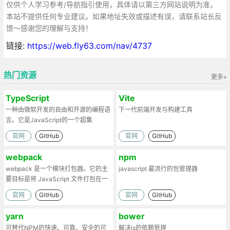
仅供个人学习参考/导航指引使用，具体请以第三方网站说明为准，
本站不提供任何专业建议。如果地址失效或描述有误，请联系站长反
馈～感谢您的理解与支持！
链接:
https://web.fly63.com/nav/4737
热门资源
更多»
TypeScript
Vite
一种由微软开发的自由和开源的编程语
下一代前端开发与构建工具
言。它是JavaScript的一个超集
官网
GitHub
官网
GitHub
webpack
npm
webpack 是一个模块打包器。它的主
javascript 最流行的包管理器
要目标是将 JavaScript 文件打包在一
起
官网
GitHub
官网
GitHub
yarn
bower
可替代NPM的快速、可靠、安全的可
解决js的依赖管理