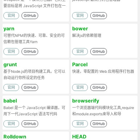
要目标是将 JavaScript 文件打包在一
起
官网
GitHub
官网
GitHub
yarn
bower
可替代NPM的快速、可靠、安全的可
解决js的依赖管理
信赖包管理工具Yarn
官网
GitHub
官网
GitHub
grunt
Parcel
基于Node.js的项目构建工具。它可以
快速，零配置的 Web 应用程序打包器
自动运行你所设定的任务
官网
GitHub
官网
GitHub
babel
browserify
Babel 是一个 JavaScript 编译器，可
一个浏览器端代码模块化工具,require
用下一代JavaScript 语法写代码
和module.exports来导入和导
出.Browserify的原理：部署时处理代
官网
GitHub
官网
GitHub
码依赖，将模块打包为一个文件。
Rolldown
HEAD