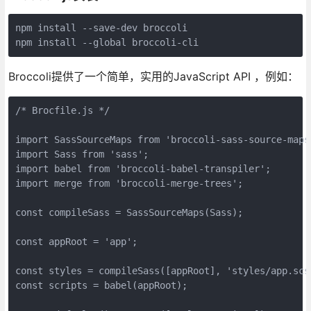
npm install --save-dev broccoli

npm install --global broccoli-cli
Broccoli提供了一个简单，实用的JavaScript API ，例如：
/* Brocfile.js */

import SassSourceMaps from 'broccoli-sass-source-maps'
import Sass from 'sass';

import babel from 'broccoli-babel-transpiler';

import merge from 'broccoli-merge-trees';

const compileSass = SassSourceMaps(Sass);

const appRoot = 'app';

const styles = compileSass([appRoot], 'styles/app.scs
const scripts = babel(appRoot);
