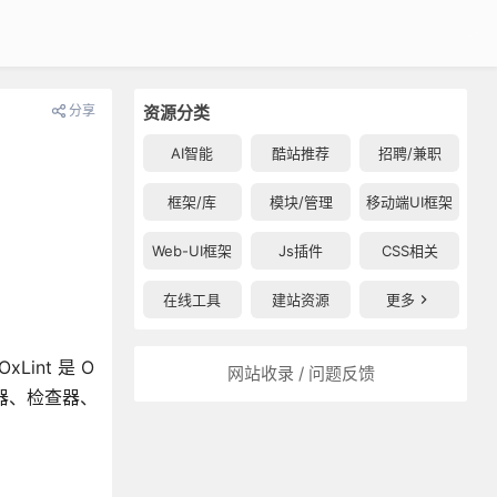
分享
资源分类
AI智能
酷站推荐
招聘/兼职
框架/库
模块/管理
移动端UI框架
Web-UI框架
Js插件
CSS相关
在线工具
建站资源
更多
xLint 是 O
网站收录 / 问题反馈
解析器、检查器、