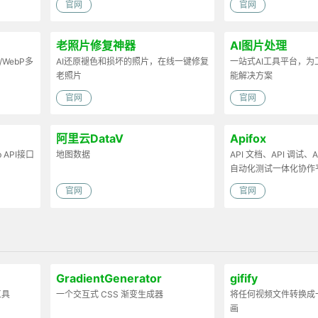
官网
官网
老照片修复神器
AI图片处理
/WebP多
AI还原褪色和损坏的照片，在线一键修复
一站式AI工具平台，
老照片
能解决方案
官网
官网
阿里云DataV
Apifox
API接口
地图数据
API 文档、API 调试、AP
自动化测试一体化协作
官网
官网
GradientGenerator
gifify
工具
一个交互式 CSS 渐变生成器
将任何视频文件转换成一
画