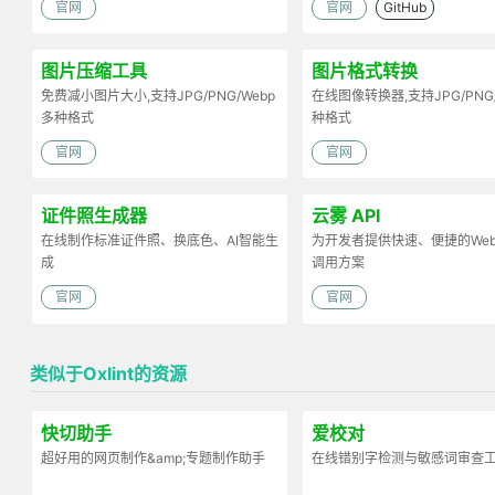
官网
官网
GitHub
图片压缩工具
图片格式转换
免费减小图片大小,支持JPG/PNG/Webp
在线图像转换器,支持JPG/PNG
多种格式
种格式
官网
官网
证件照生成器
云雾 API
在线制作标准证件照、换底色、AI智能生
为开发者提供快速、便捷的Web 
成
调用方案
官网
官网
类似于Oxlint的资源
快切助手
爱校对
超好用的网页制作&amp;专题制作助手
在线错别字检测与敏感词审查