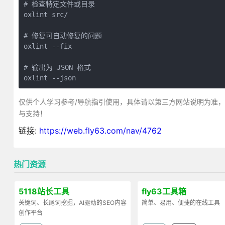
# 检查特定文件或目录

oxlint src/

# 修复可自动修复的问题

oxlint --fix

# 输出为 JSON 格式

oxlint --json
仅供个人学习参考/导航指引使用，具体请以第三方网站说明为准
与支持！
链接:
https://web.fly63.com/nav/4762
热门资源
5118站长工具
fly63工具箱
关键词、长尾词挖掘，AI驱动的SEO内容
简单、易用、便捷的在线工具
创作平台