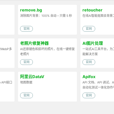
remove.bg
retoucher
消除图片背景：100% 自动 – 只需 5 秒
在线AI智能抠图去背景
官网
官网
老照片修复神器
AI图片处理
/WebP多
AI还原褪色和损坏的照片，在线一键修复
一站式AI工具平台，
老照片
能解决方案
官网
官网
阿里云DataV
Apifox
API接口
地图数据
API 文档、API 调试、AP
自动化测试一体化协作
官网
官网