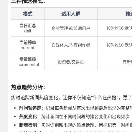
三种推送模式
：
模式
适用人群
推
当日汇总
企业管理者/普通用户
按时推送(默
dail
当前榜单
自媒体人/内容创作者
按时推送(默
current
增量监控
投资者/交易员
有新
incremental
热点趋势分析：
实时追踪新闻热度变化，让你不仅知道"什么在热搜"，更了
时间轴追踪
：记录每条新闻从首次出现到最后出现的完整
热度变化
：统计新闻在不同时间段的排名变化和出现频次
新增检测
：实时识别新出现的热点话题，用标记第一时间