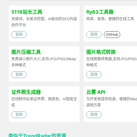
5118站长工具
fly63工具箱
关键词、长尾词挖掘，AI驱动的SEO内容
简单、易用、便捷的在线工具
创作平台
官网
官网
GitHub
图片压缩工具
图片格式转换
免费减小图片大小,支持JPG/PNG/Webp
在线图像转换器,支持JPG/PNG
多种格式
种格式
官网
官网
证件照生成器
云雾 API
在线制作标准证件照、换底色、AI智能生
为开发者提供快速、便捷的Web 
成
调用方案
官网
官网
类似于TrendRadar的资源