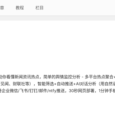
章
教程
栏目
I 助你看懂新闻资讯热点，简单的舆情监控分析 - 多平台热点聚合+
街见闻、财联社等），智能筛选+自动推送+AI对话分析（用自然
业微信/飞书/钉钉/邮件/ntfy推送，30秒网页部署，1分钟