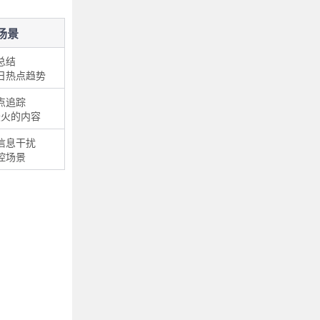
场景
总结
日热点趋势
点追踪
最火的内容
信息干扰
控场景