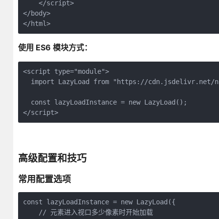
    </script>

</body>

</html>
使用 ES6 模块方式：
<script type="module">

  import LazyLoad from "https://cdn.jsdelivr.net/n
  const lazyLoadInstance = new LazyLoad();

</script>
高级配置和技巧
常用配置选项
const lazyLoadInstance = new LazyLoad({

    // 元素进入视口多少像素时开始加载
