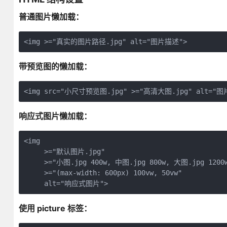
普通图片懒加载：
<img >="真实的图片路径.jpg" alt="图片描述">
带预览图的懒加载：
<img src="小尺寸预览图.jpg" >="高清大图.jpg" alt="
响应式图片懒加载：
<img 

     >="默认图片.jpg"

     >="小图.jpg 400w, 中图.jpg 800w, 大图.jpg 1200w
     >="(max-width: 600px) 100vw, 50vw"

     alt="响应式图片">
使用 picture 标签：