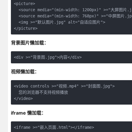
<picture>

  <source media="(min-width: 1200px)" >="大屏图片.jp
  <source media="(min-width: 768px)" >="中屏图片.jpg
  <img >="默认图片.jpg" alt="自适应图片">

</picture>
背景图片懒加载：
<div >="背景图.jpg">内容</div>
视频懒加载：
<video controls >="视频.mp4" >="封面图.jpg">

  您的浏览器不支持视频播放

</video>
iframe 懒加载：
<iframe >="嵌入页面.html"></iframe>