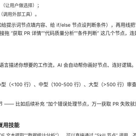
问用户（让用户做选择）；
 工具（调用外部工具）。
示词节点填内容、给 if/else 节点设判断条件），再用线
拖 “获取 PR 详情”“代码质量分析”“条件判断” 这几个节点，
，用自然语言描述你想要的工作流，AI 会自动帮你画好节点、连好逻辑
数分小型（<100 行）、中型（100-500 行）、大型（>500 行）审
—— 比如后续补充 “加个错误处理节点，万一获取 PR 失败就重
能复用技能
 “PDF 文本提取”“数据统计分析”），可以直接通过 “Skill 节点” 调