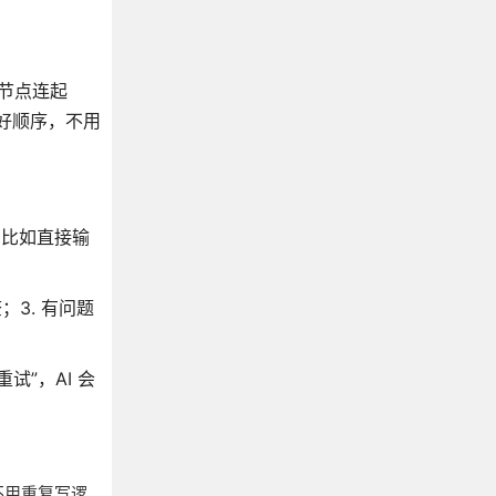
把节点连起
连好顺序，不用
。比如直接输
查；3. 有问题
试”，AI 会
用，不用重复写逻