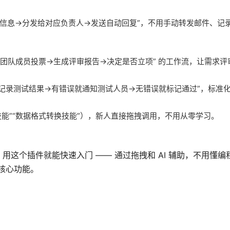
关键信息→分发给对应负责人→发送自动回复”，不用手动转发邮件、记
→团队成员投票→生成评审报告→决定是否立项” 的工作流，让需求评
记录测试结果→有错误就通知测试人员→无错误就标记通过”，标准
试技能”“数据格式转换技能”），新人直接拖拽调用，不用从零学习。
难上手，用这个插件就能快速入门 —— 通过拖拽和 AI 辅助，不用懂
 的核心功能。