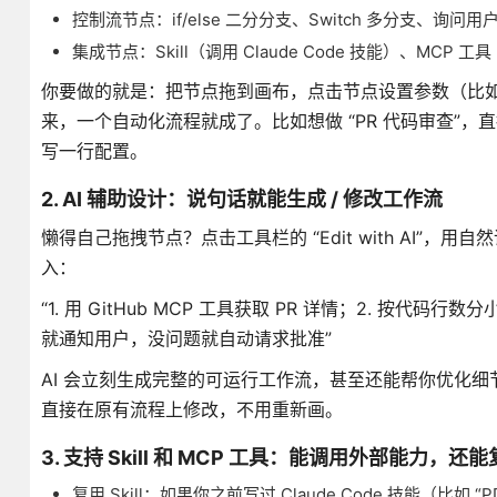
控制流节点：if/else 二分分支、Switch 多分支、询
集成节点：Skill（调用 Claude Code 技能）、MCP
你要做的就是：把节点拖到画布，点击节点设置参数（比如给提
来，一个自动化流程就成了。比如想做 “PR 代码审查”，直接
写一行配置。
2. AI 辅助设计：说句话就能生成 / 修改工作流
懒得自己拖拽节点？点击工具栏的 “Edit with AI”
入：
“1. 用 GitHub MCP 工具获取 PR 详情；2. 按代码行
就通知用户，没问题就自动请求批准”
AI 会立刻生成完整的可运行工作流，甚至还能帮你优化细节 
直接在原有流程上修改，不用重新画。
3. 支持 Skill 和 MCP 工具：能调用外部能力，还
复用 Skill：如果你之前写过 Claude Code 技能（比如