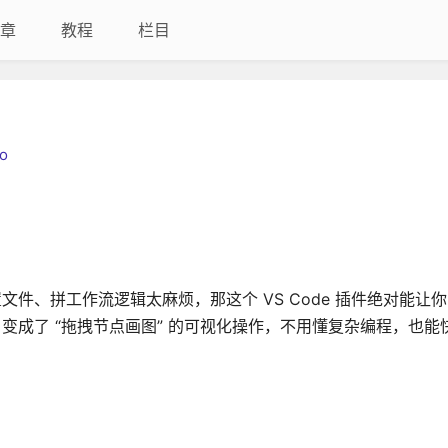
章
教程
栏目
io
配置文件、拼工作流逻辑太麻烦，那这个 VS Code 插件绝对能让
工作流，变成了 “拖拽节点画图” 的可视化操作，不用懂复杂编程，也