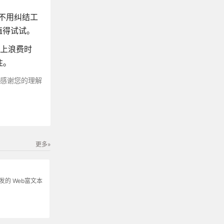
，不用纠结工
也值得试试。
作上浪费时
注。
～感谢您的理解
更多»
s开发的 Web富文本