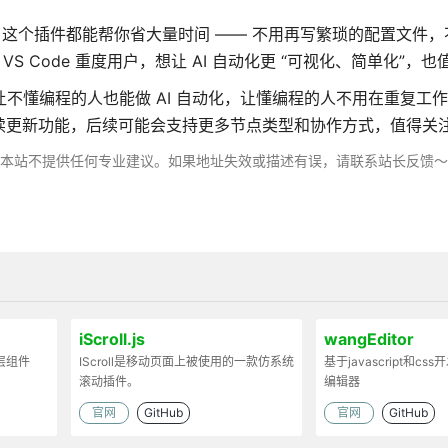
队用，这个插件都能帮你省大量时间 —— 不用再写繁琐的配置文件
S Code 重度用户，想让 AI 自动化更 “可视化、简单化”，
：让不懂编程的人也能做 AI 自动化，让懂编程的人不用在重复工
还在持续更新功能，后续可能会支持更多节点类型和协作方式，值得关
，本站不提供任何专业建议。如果地址失效或描述有误，请联系站长反馈
iScroll.js
wangEditor
弹层组件
IScroll是移动页面上被使用的一款仿系统
基于javascript和cs
滚动插件。
编辑器
官网
GitHub
官网
GitHub