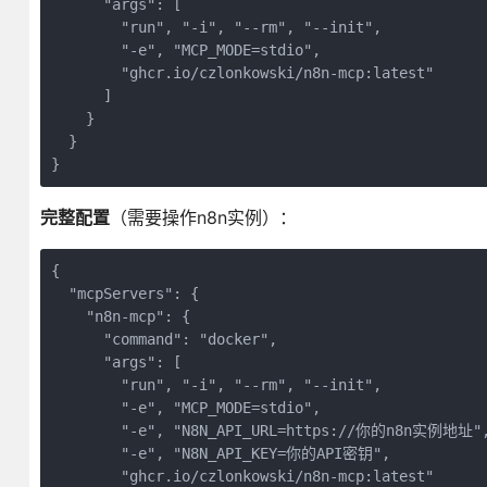
      "args": [

        "run", "-i", "--rm", "--init",

        "-e", "MCP_MODE=stdio",

        "ghcr.io/czlonkowski/n8n-mcp:latest"

      ]

    }

  }

}
完整配置
（需要操作n8n实例）：
{

  "mcpServers": {

    "n8n-mcp": {

      "command": "docker",

      "args": [

        "run", "-i", "--rm", "--init",

        "-e", "MCP_MODE=stdio",

        "-e", "N8N_API_URL=https://你的n8n实例地址",
        "-e", "N8N_API_KEY=你的API密钥",

        "ghcr.io/czlonkowski/n8n-mcp:latest"
