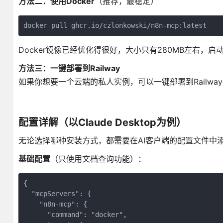
方法二：使用Docker
（推荐，最稳定）
docker pull ghcr.io/czlonkowski/n8n-mcp:latest
Docker镜像已经优化得很好，大小只有280MB左右，启
方法三：一键部署到Railway
如果你想要一个云端的私人实例，可以一键部署到Railw
配置详解（以Claude Desktop为例）
无论选择哪种安装方式，都需要在AI客户端的配置文件中添加n8n
基础配置
（只使用文档查询功能）：
{

  "mcpServers": {

    "n8n-mcp": {

      "command": "docker",
