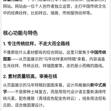
网站。网站由一位个人创作者独立运营，主打中国传统文化
中的经典纹样，比如祥云、瑞兽、传统服饰纹样等。
核心功能与特色
1.
专注传统纹样，不走大而全路线
不像那些什么素材都有的综合网站，这里只聚焦于
中国传统
图案
——从页面展示的"马年纹样素材特辑"来看，内容涵盖
生肖纹样、传统云纹、祥瑞图案等，走的是小而精的路线。
2.
素材质量较高，审美在线
从页面展示的马年特辑封面图来看，设计风格偏向
新中式美
学
——不是那种土味复古，而是用现代设计语言重新演绎传
统元素，配色雅致（青绿底色配金色祥云），线条简洁但有
古韵，适合做国潮设计。