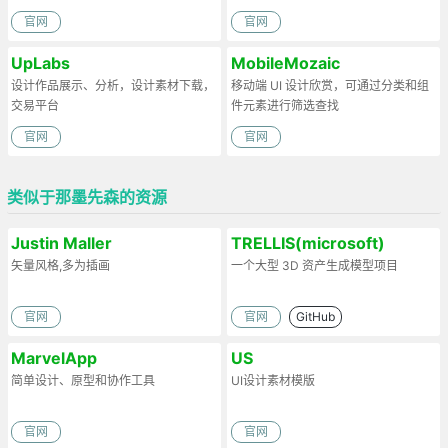
官网
官网
UpLabs
MobileMozaic
设计作品展示、分析，设计素材下载，
移动端 UI 设计欣赏，可通过分类和组
交易平台
件元素进行筛选查找
官网
官网
类似于那墨先森的资源
Justin Maller
TRELLIS(microsoft)
矢量风格,多为插画
一个大型 3D 资产生成模型项目
官网
官网
GitHub
MarvelApp
US
简单设计、原型和协作工具
UI设计素材模版
官网
官网