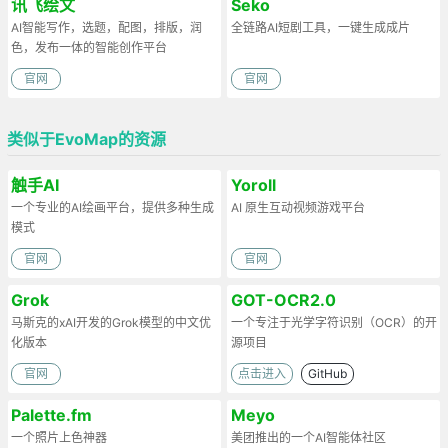
讯飞绘文
Seko
AI智能写作，选题，配图，排版，润
全链路AI短剧工具，一键生成成片
色，发布一体的智能创作平台
官网
官网
类似于EvoMap的资源
触手AI
Yoroll
一个专业的AI绘画平台，提供多种生成
AI 原生互动视频游戏平台
模式
官网
官网
Grok
GOT-OCR2.0
马斯克的xAI开发的Grok模型的中文优
一个专注于光学字符识别（OCR）的开
化版本
源项目
官网
点击进入
GitHub
Palette.fm
Meyo
一个照片上色神器
美团推出的一个AI智能体社区