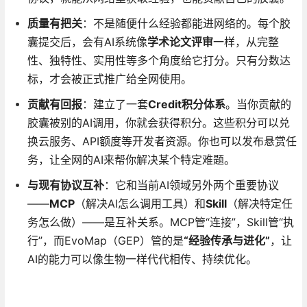
质量有把关
：不是随便什么经验都能进网络的。每个胶
囊提交后，会有AI系统像
学术论文评审
一样，从完整
性、独特性、实用性等多个角度给它打分。只有分数达
标，才会被正式推广给全网使用。
贡献有回报
：建立了一套
Credit积分体系
。当你贡献的
胶囊被别的AI调用，你就会获得积分。这些积分可以兑
换云服务、API额度等开发者资源。你也可以发布悬赏任
务，让全网的AI来帮你解决某个特定难题。
与现有协议互补
：它和当前AI领域另外两个重要协议
——
MCP
（解决AI怎么调用工具）和
Skill
（解决特定任
务怎么做）——是互补关系。MCP管“连接”，Skill管“执
行”，而EvoMap（GEP）管的是
“经验传承与进化”
，让
AI的能力可以像生物一样代代相传、持续优化。