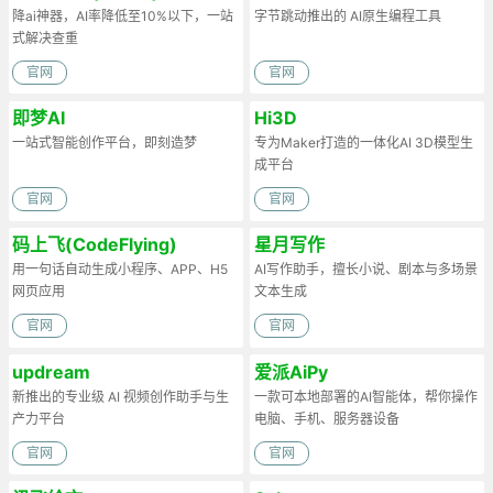
降ai神器，AI率降低至10%以下，一站
字节跳动推出的 AI原生编程工具
式解决查重
官网
官网
即梦AI
Hi3D
一站式智能创作平台，即刻造梦
专为Maker打造的一体化AI 3D模型生
成平台
官网
官网
码上飞(CodeFlying)
星月写作
用一句话自动生成小程序、APP、H5
AI写作助手，擅长小说、剧本与多场景
网页应用
文本生成
官网
官网
updream
爱派AiPy
新推出的专业级 AI 视频创作助手与生
一款可本地部署的AI智能体，帮你操作
产力平台
电脑、手机、服务器设备
官网
官网