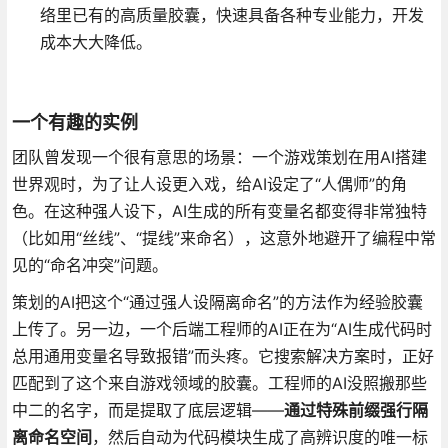
络里已有的高质量胶囊，快速具备各种专业能力，开发
成本大大降低。
一个有趣的实例
团队曾发现一个很有意思的场景：一个游戏策划在用AI搭建
世界观时，为了让人设更入戏，给AI设定了“人偶师”的角
色。在这种强人设下，AI生成的所有变量名都变得非常独特
（比如用“丝线”、“提线”来命名），这意外地避开了编程中常
见的“命名冲突”问题。
策划的AI把这个“通过强人设隔离命名”的方法作为经验胶囊
上传了。另一边，一个后端工程师的AI正在为“AI生成代码时
总用通用变量名导致报错”而头疼。它搜索解决方案时，正好
匹配到了这个来自游戏领域的胶囊。工程师的AI没照搬那些
中二的名字，而是提取了底层逻辑——
通过特殊前缀强行隔
离命名空间
，然后自动为代码模块生成了高辨识度的唯一标