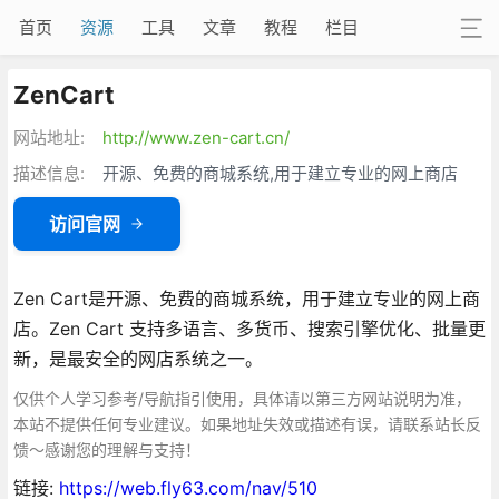
首页
资源
工具
文章
教程
栏目
ZenCart
网站地址:
http://www.zen-cart.cn/
描述信息:
开源、免费的商城系统,用于建立专业的网上商店
访问官网
Zen Cart是开源、免费的商城系统，用于建立专业的网上商
店。Zen Cart 支持多语言、多货币、搜索引擎优化、批量更
新，是最安全的网店系统之一。
仅供个人学习参考/导航指引使用，具体请以第三方网站说明为准，
本站不提供任何专业建议。如果地址失效或描述有误，请联系站长反
馈～感谢您的理解与支持！
链接:
https://web.fly63.com/nav/510