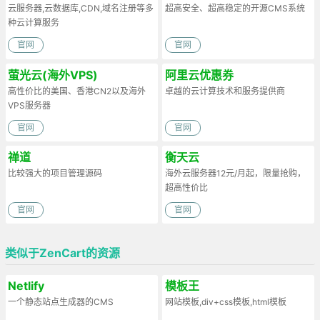
云服务器,云数据库,CDN,域名注册等多
超高安全、超高稳定的开源CMS系统
种云计算服务
官网
官网
萤光云(海外VPS)
阿里云优惠券
高性价比的美国、香港CN2以及海外
卓越的云计算技术和服务提供商
VPS服务器
官网
官网
禅道
衡天云
比较强大的项目管理源码
海外云服务器12元/月起，限量抢购，
超高性价比
官网
官网
类似于ZenCart的资源
Netlify
模板王
一个静态站点生成器的CMS
网站模板,div+css模板,html模板