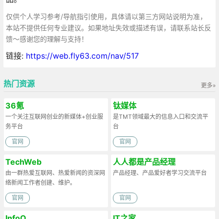
仅供个人学习参考/导航指引使用，具体请以第三方网站说明为准，
本站不提供任何专业建议。如果地址失效或描述有误，请联系站长反
馈～感谢您的理解与支持！
链接:
https://web.fly63.com/nav/517
热门资源
更多»
36氪
钛媒体
一个关注互联网创业的新媒体+创业服
是TMT领域最大的信息入口和交流平
务平台
台
官网
官网
TechWeb
人人都是产品经理
由一群热爱互联网、热爱新闻的资深网
产品经理、产品爱好者学习交流平台
络新闻工作者创建、维护。
官网
官网
InfoQ
IT之家