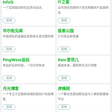
InfoQ
IT之家
一个实践驱动的社区资讯站点,
业内领先的即时IT资讯和数码产品类网
站
官网
官网
华尔街见闻
极客公园
中国领先的金融信息和商业资讯提供商
只为商业新变量
官网
官网
PingWest品玩
ifanr爱范儿
有品好玩的科技，一切与你有关
报道未来，服务新生活引领者
官网
官网
月光博客
虎嗅网
一个专注于互联网领域的原创IT科技博
一个聚合优质创新信息与人群的新媒体
客
平台
官网
官网