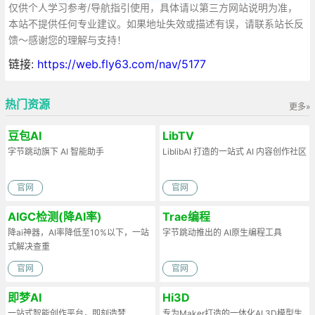
仅供个人学习参考/导航指引使用，具体请以第三方网站说明为准，
本站不提供任何专业建议。如果地址失效或描述有误，请联系站长反
馈～感谢您的理解与支持！
链接:
https://web.fly63.com/nav/5177
热门资源
更多»
豆包AI
LibTV
字节跳动旗下 AI 智能助手
LiblibAI 打造的一站式 AI 内容创作社区
官网
官网
AIGC检测(降AI率)
Trae编程
降ai神器，AI率降低至10%以下，一站
字节跳动推出的 AI原生编程工具
式解决查重
官网
官网
即梦AI
Hi3D
一站式智能创作平台，即刻造梦
专为Maker打造的一体化AI 3D模型生