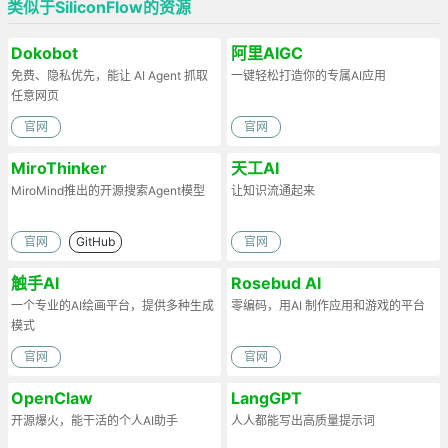
类似于SiliconFlow的资源
Dokobot
阿里AIGC
免费、隐私优先，能让 AI Agent 抓取
一键轻松打造你的专属AI应用
任意网页
官网
官网
MiroThinker
天工AI
MiroMind推出的开源搜索Agent模型
让知识流通起来
官网
GitHub
官网
触手AI
Rosebud AI
一个专业的AI绘画平台，提供多种生成
零编码，用AI 制作应用和游戏的平台
模式
官网
官网
OpenClaw
LangGPT
开源爆火，能干活的个人AI助手
人人都能写出高质量提示词