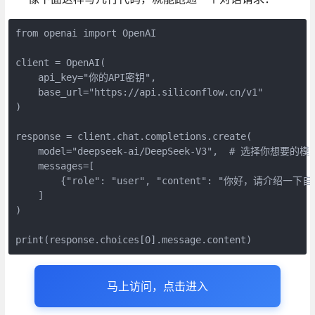
from openai import OpenAI

client = OpenAI(

    api_key="你的API密钥",

    base_url="https://api.siliconflow.cn/v1"

)

response = client.chat.completions.create(

    model="deepseek-ai/DeepSeek-V3",  # 选择你想要的模型
    messages=[

        {"role": "user", "content": "你好，请介绍一下自己
    ]

)

print(response.choices[0].message.content)
马上访问，点击进入