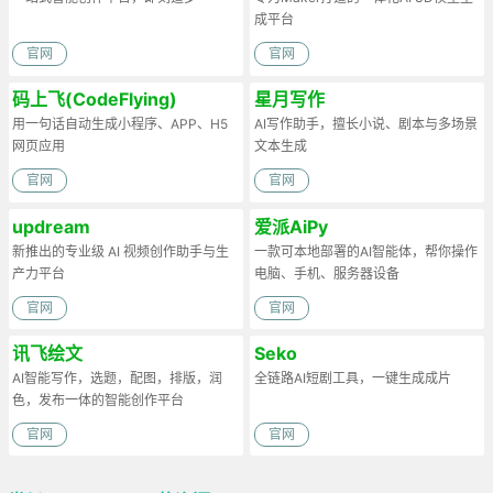
成平台
官网
官网
码上飞(CodeFlying)
星月写作
用一句话自动生成小程序、APP、H5
AI写作助手，擅长小说、剧本与多场景
网页应用
文本生成
官网
官网
updream
爱派AiPy
新推出的专业级 AI 视频创作助手与生
一款可本地部署的AI智能体，帮你操作
产力平台
电脑、手机、服务器设备
官网
官网
讯飞绘文
Seko
AI智能写作，选题，配图，排版，润
全链路AI短剧工具，一键生成成片
色，发布一体的智能创作平台
官网
官网