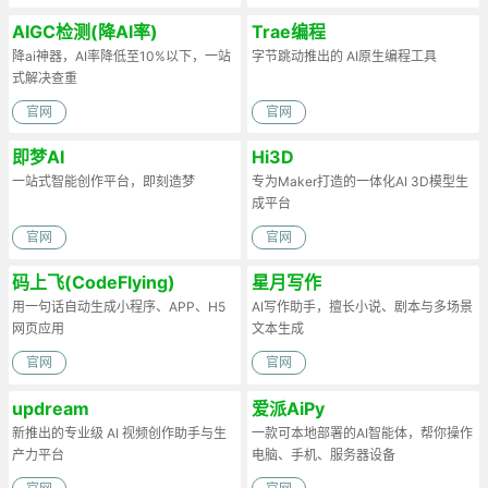
AIGC检测(降AI率)
Trae编程
降ai神器，AI率降低至10%以下，一站
字节跳动推出的 AI原生编程工具
式解决查重
官网
官网
即梦AI
Hi3D
一站式智能创作平台，即刻造梦
专为Maker打造的一体化AI 3D模型生
成平台
官网
官网
码上飞(CodeFlying)
星月写作
用一句话自动生成小程序、APP、H5
AI写作助手，擅长小说、剧本与多场景
网页应用
文本生成
官网
官网
updream
爱派AiPy
新推出的专业级 AI 视频创作助手与生
一款可本地部署的AI智能体，帮你操作
产力平台
电脑、手机、服务器设备