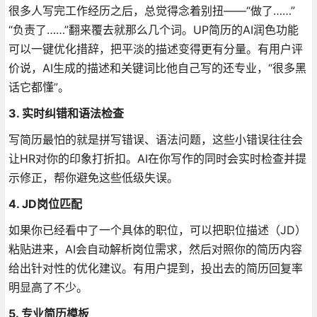
很多人写完工作经历之后，总觉得念着别扭——“做了……”
“负责了……”翻来覆去就那么几个词。UP简历的AI润色功能
可以一键优化措辞，把平淡的描述变得更有分量。有用户评
价说，AI生成的描述和关键词比他自己写的还专业，“很多黑
话它都懂”
。
3. 实时纠错和语法检查
写简历最怕的就是拼写错误、语法问题，这些小错误往往会
让HR对你的印象打折扣。AI在你写作的同时会实时检查并提
示修正，帮你避免这些低级失误
。
4. JD岗位匹配
如果你已经看中了一个具体的职位，可以把职位描述（JD）
粘贴进来，AI会自动解析岗位需求，然后对照你的简历内容
给出针对性的优化建议
。有用户提到，投出去的简历回复率
明显高了不少
。
5. 专业简历模板