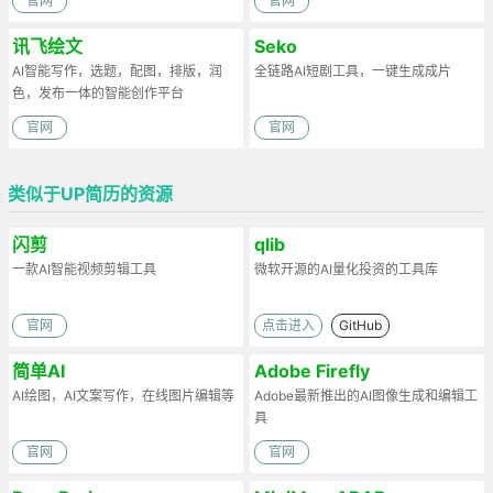
官网
官网
讯飞绘文
Seko
AI智能写作，选题，配图，排版，润
全链路AI短剧工具，一键生成成片
色，发布一体的智能创作平台
官网
官网
类似于UP简历的资源
闪剪
qlib
一款AI智能视频剪辑工具
微软开源的AI量化投资的工具库
官网
点击进入
GitHub
简单AI
Adobe Firefly
AI绘图，AI文案写作，在线图片编辑等
Adobe最新推出的AI图像生成和编辑工
具
官网
官网