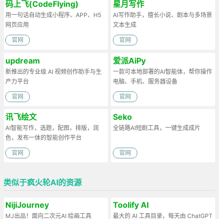
码上飞(CodeFlying)
星月写作
用一句话自动生成小程序、APP、H5
AI写作助手，擅长小说、剧本与多场景
网页应用
文本生成
官网
官网
updream
爱派AiPy
新推出的专业级 AI 视频创作助手与生
一款可本地部署的AI智能体，帮你操作
产力平台
电脑、手机、服务器设备
官网
官网
讯飞绘文
Seko
AI智能写作，选题，配图，排版，润
全链路AI短剧工具，一键生成成片
色，发布一体的智能创作平台
官网
官网
类似于疯火轮AI的资源
NijiJourney
Toolify AI
MJ出品！面向二次元AI 绘画工具
最大的 AI 工具目录，每天由 ChatGPT