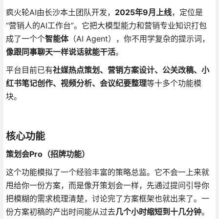
疯火轮AI由长沙本土团队开发，
2025年9月上线
，定位是
“营销人的AI工作台”
。它把大模型能力和营销专业知识打包
成了一个个
智能体
（AI Agent）
，你不用学复杂的提示词，
像跟同事聊天一样说话就能干活
。
平台目前已有
社媒热点策划、营销方案设计、公关改稿、小
红书笔记创作、视频分析、会议纪要整理
等十多个功能模
块
。
核心功能
策划会Pro（招牌功能）
这个功能模拟了一个经验丰富的策略总监
。它不会一上来就
甩给你一份方案，而是像开策划会一样，先通过提问引导你
把模糊的需求梳理清楚，讨论完了方案框架也就出来了
。一
份方案初稿的产出时间能从过去
几个小时缩短到十几分钟
。