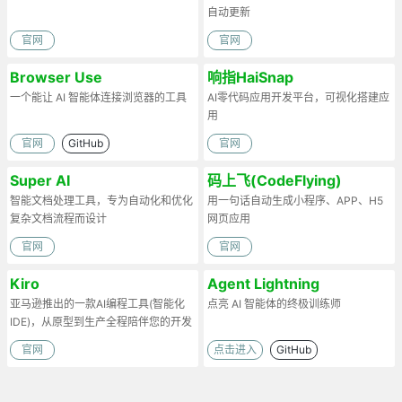
自动更新
官网
官网
Browser Use
响指HaiSnap
一个能让 AI 智能体连接浏览器的工具
AI零代码应用开发平台，可视化搭建应
用
官网
GitHub
官网
Super AI
码上飞(CodeFlying)
智能文档处理工具，专为自动化和优化
用一句话自动生成小程序、APP、H5
复杂文档流程而设计
网页应用
官网
官网
Kiro
Agent Lightning
亚马逊推出的一款AI编程工具(智能化
点亮 AI 智能体的终极训练师
IDE)，从原型到生产全程陪伴您的开发
过程
官网
点击进入
GitHub