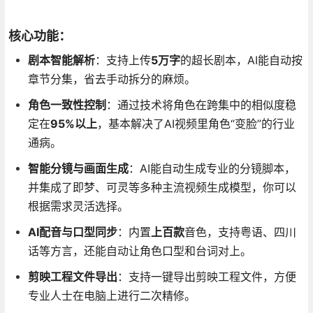
核心功能：
剧本智能解析
：支持上传
5万字
的超长剧本
，AI能自动按
章节分集，省去手动拆分的麻烦
。
角色一致性控制
：通过技术将角色在跨集中的相似度稳
定在
95%以上
，基本解决了AI视频里角色“变脸”的行业
通病。
智能分镜与画面生成
：AI能自动生成专业的分镜脚本
，
并集成了即梦、可灵等多种主流视频生成模型，你可以
根据需求灵活选择。
AI配音与口型同步
：内置
上百款
音色
，支持粤语、四川
话等方言
，还能自动让角色口型和台词对上。
剪映工程文件导出
：支持一键导出剪映工程文件，方便
专业人士在电脑上进行二次精修
。