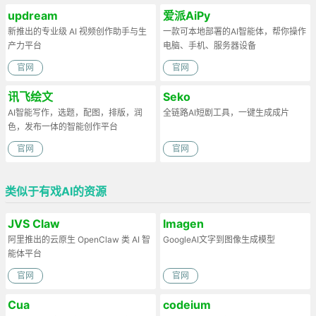
updream
爱派AiPy
新推出的专业级 AI 视频创作助手与生
一款可本地部署的AI智能体，帮你操作
产力平台
电脑、手机、服务器设备
官网
官网
讯飞绘文
Seko
AI智能写作，选题，配图，排版，润
全链路AI短剧工具，一键生成成片
色，发布一体的智能创作平台
官网
官网
类似于有戏AI的资源
JVS Claw
Imagen
阿里推出的云原生 OpenClaw 类 AI 智
GoogleAI文字到图像生成模型
能体平台
官网
官网
Cua
codeium