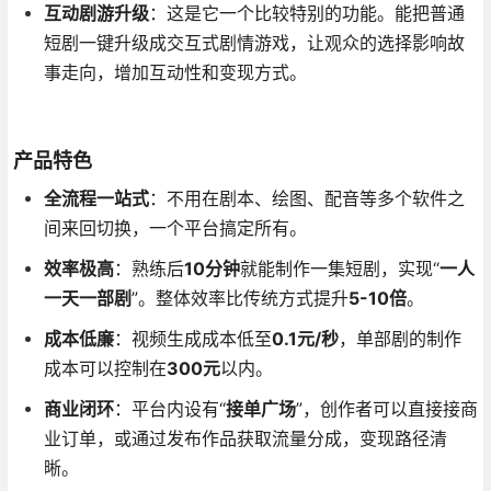
互动剧游升级
：这是它一个比较特别的功能。能把普通
短剧一键升级成交互式剧情游戏
，让观众的选择影响故
事走向，增加互动性和变现方式。
产品特色
全流程一站式
：不用在剧本、绘图、配音等多个软件之
间来回切换，一个平台搞定所有
。
效率极高
：熟练后
10分钟
就能制作一集短剧
，实现“
一人
一天一部剧
”
。整体效率比传统方式提升
5-10倍
。
成本低廉
：视频生成成本低至
0.1元/秒
，单部剧的制作
成本可以控制在
300元
以内
。
商业闭环
：平台内设有“
接单广场
”
，创作者可以直接接商
业订单，或通过发布作品获取流量分成，变现路径清
晰
。