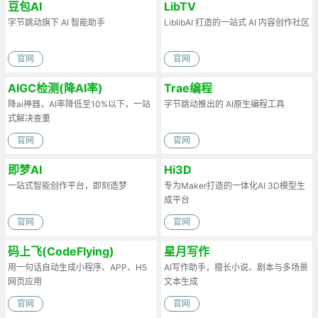
豆包AI
LibTV
字节跳动旗下 AI 智能助手
LiblibAI 打造的一站式 AI 内容创作社区
官网
官网
AIGC检测(降AI率)
Trae编程
降ai神器，AI率降低至10%以下，一站
字节跳动推出的 AI原生编程工具
式解决查重
官网
官网
即梦AI
Hi3D
一站式智能创作平台，即刻造梦
专为Maker打造的一体化AI 3D模型生
成平台
官网
官网
码上飞(CodeFlying)
星月写作
用一句话自动生成小程序、APP、H5
AI写作助手，擅长小说、剧本与多场景
网页应用
文本生成
官网
官网