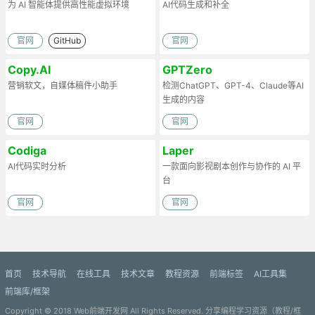
为 AI 智能体提供高性能虚拟环境
AI代码生成和补全
官网
GitHub
官网
Copy.AI
GPTZero
营销软文，自媒体稿件小助手
检测ChatGPT、GPT-4、Claude等AI
生成的内容
官网
官网
Codiga
Laper
AI代码实时分析
一款面向影视剧本创作与协作的 AI 平
台
官网
官网
首页
技术导航
在线工具
技术文章
教程资源
前端标签
AI工具集
前端库/框架