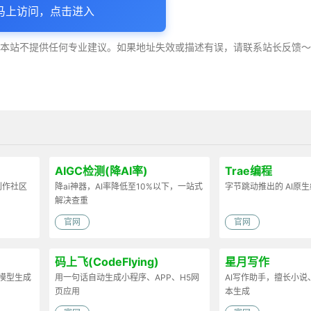
马上访问，点击进入
，本站不提供任何专业建议。如果地址失效或描述有误，请联系站长反馈
AIGC检测(降AI率)
Trae编程
容创作社区
降ai神器，AI率降低至10%以下，一站式
字节跳动推出的 AI原
解决查重
官网
官网
码上飞(CodeFlying)
星月写作
D模型生成
用一句话自动生成小程序、APP、H5网
AI写作助手，擅长小
页应用
本生成