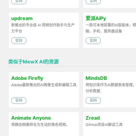
官网
官网
updream
爱派AiPy
新推出的专业级 AI 视频创作助手与生产
一款可本地部署的AI智能体，
力平台
脑、手机、服务器设备
官网
官网
类似于MewX AI的资源
Adobe Firefly
MindsDB
Adobe最新推出的AI图像生成和编辑工具
将知识库作为AI数据表来管理
分析数据
官网
官网
Animate Anyone
Zread
将静态图像转化为生动的角色视频。
GitHub项目AI解读工具