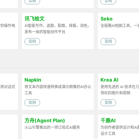
官网
官网
讯飞绘文
Seko
帮你操作电
AI智能写作，选题，配图，排版，润色，
全链路AI短剧工具，一
发布一体的智能创作平台
官网
官网
Napkin
Krea AI
，用对话式
将文本内容快速转换成演示图像的AI办公
使用先进的 AI 技术
工具
惊叹的图片和视频
官网
官网
方舟(Agent Plan)
千鹿AI
火山引擎推出的一项订阅式AI服务
为创作者提供设计和AI
设计工具