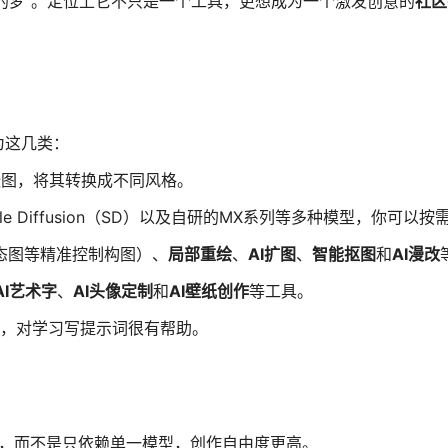
的梦”
。定位上它不只是一个工具，更想成为一个激发创意的
社区
为这几类：
张图，将其转换成不同风格
。
able Diffusion（SD）以及自研的MX系列等多种模型，你可以按
态图等精准控制构图
）、
局部重绘
、
AI扩图
、
智能抠图
和
AI漫改
AI艺术字
、
AI头像定制
和
AI壁纸创作
等工具
。
词，对学习写提示词很有帮助
。
体，而不是只依赖单一模型，创作自由度更高
。