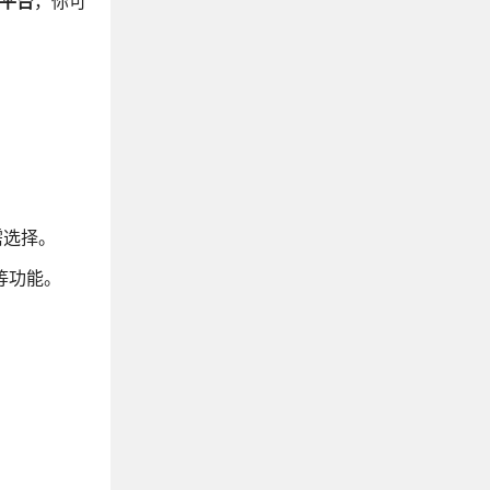
平台
，你可
需选择
。
等功能
。