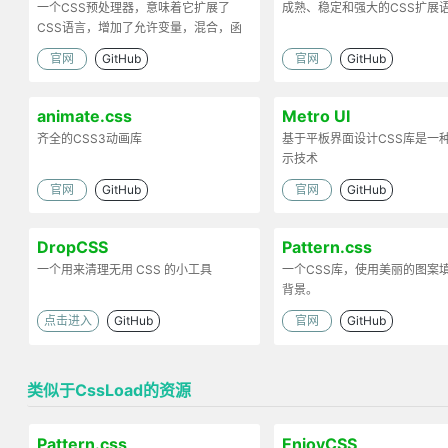
一个CSS预处理器，意味着它扩展了
成熟、稳定和强大的CSS扩展
CSS语言，增加了允许变量，混合，函
数和许多其他技术的功能
官网
GitHub
官网
GitHub
animate.css
Metro UI
齐全的CSS3动画库
基于平板界面设计CSS库是一
示技术
官网
GitHub
官网
GitHub
DropCSS
Pattern.css
一个用来清理无用 CSS 的小工具
一个CSS库，使用美丽的图案
背景。
点击进入
GitHub
官网
GitHub
类似于CssLoad的资源
Pattern.css
EnjoyCSS