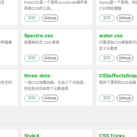
语言
PostCSS是一个使用JavaScript插件来
Stylus是一个高效、
转换CSS的工具。
CSS预处理器
官网
GitHub
官网
GitHub
Spectre.css
water.css
种界面展
轻量响应式 CSS 框架
只需添加CSS框架即
定义元素类
官网
GitHub
官网
GitHub
three-dots
CSSeffectsSnip
填充空的
一组CSS加载动画，它由三个点组成，
提供了漂亮的CSS动画
而这些点仅由单个元素组成
官网
GitHub
官网
GitHub
StyleX
CSS Tricks