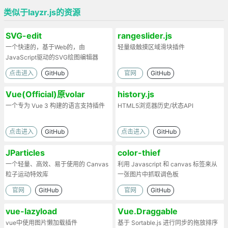
类似于layzr.js的资源
SVG-edit
rangeslider.js
一个快速的，基于Web的，由
轻量级触摸区域滑块插件
JavaScript驱动的SVG绘图编辑器
点击进入
GitHub
官网
GitHub
Vue(Official)原volar
history.js
一个专为 Vue 3 构建的语言支持插件
HTML5浏览器历史/状态API
点击进入
GitHub
点击进入
GitHub
JParticles
color-thief
一个轻量、高效、易于使用的 Canvas
利用 Javascript 和 canvas 标签来从
粒子运动特效库
一张图片中抓取调色板
官网
GitHub
官网
GitHub
vue-lazyload
Vue.Draggable
vue中使用图片懒加载插件
基于 Sortable.js 进行同步的拖放排序