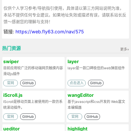
仅供个人学习参考/导航指引使用，具体请以第三方网站说明为准，
本站不提供任何专业建议。如果地址失效或描述有误，请联系站长反
馈～感谢您的理解与支持！
链接:
https://web.fly63.com/nav/575
热门资源
更多»
swiper
layer
目前应用较广泛的移动端网页触摸内容
layer是一款口碑极佳的web弹层组件
滑动js插件
官网
GitHub
点击进入
GitHub
iScroll.js
wangEditor
IScroll是移动页面上被使用的一款仿系
基于javascript和css开发的 Web富文
统滚动插件。
本编辑器
官网
GitHub
官网
GitHub
ueditor
highlight