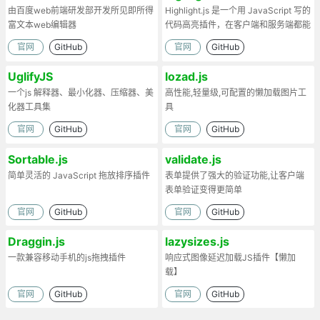
由百度web前端研发部开发所见即所得
Highlight.js 是一个用 JavaScript 写的
富文本web编辑器
代码高亮插件，在客户端和服务端都能
工作。
官网
GitHub
官网
GitHub
UglifyJS
lozad.js
一个js 解释器、最小化器、压缩器、美
高性能,轻量级,可配置的懒加载图片工
化器工具集
具
官网
GitHub
官网
GitHub
Sortable.js
validate.js
简单灵活的 JavaScript 拖放排序插件
表单提供了强大的验证功能,让客户端
表单验证变得更简单
官网
GitHub
官网
GitHub
Draggin.js
lazysizes.js
一款兼容移动手机的js拖拽插件
响应式图像延迟加载JS插件【懒加
载】
官网
GitHub
官网
GitHub