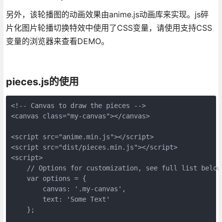
另外，该轮播图的动画效果由anime.js动画库来实现。js碎
片化图片轮播切换特效中使用了CSS变量，请使用支持CSS
变量的浏览器来查看DEMO。
pieces.js的使用
<!-- Canvas to draw the pieces -->

<canvas class="my-canvas"></canvas>

<script src="anime.min.js"></script>

<script src="dist/pieces.min.js"></script>

<script>

    // Options for customization, see full list below

    var options = {

        canvas: '.my-canvas',

        text: 'Some Text'

    };
