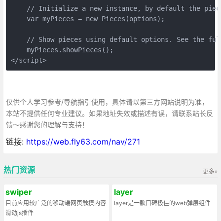
    // Initialize a new instance, by default the piece
    var myPieces = new Pieces(options);

    // Show pieces using default options. See the ful
    myPieces.showPieces();

</script>
仅供个人学习参考/导航指引使用，具体请以第三方网站说明为准，
本站不提供任何专业建议。如果地址失效或描述有误，请联系站长反
馈～感谢您的理解与支持！
链接:
https://web.fly63.com/nav/271
热门资源
更多»
swiper
layer
目前应用较广泛的移动端网页触摸内容
layer是一款口碑极佳的web弹层组件
滑动js插件