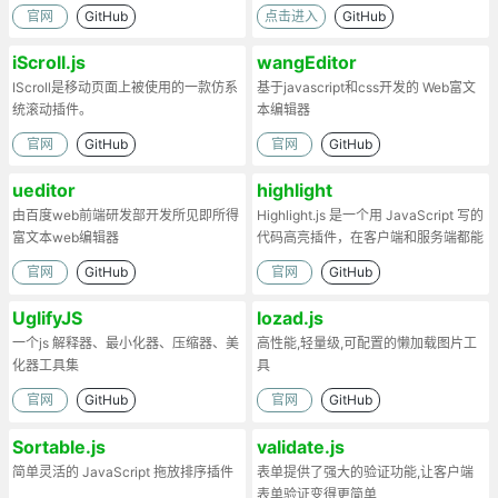
官网
GitHub
点击进入
GitHub
iScroll.js
wangEditor
IScroll是移动页面上被使用的一款仿系
基于javascript和css开发的 Web富文
统滚动插件。
本编辑器
官网
GitHub
官网
GitHub
ueditor
highlight
由百度web前端研发部开发所见即所得
Highlight.js 是一个用 JavaScript 写的
富文本web编辑器
代码高亮插件，在客户端和服务端都能
工作。
官网
GitHub
官网
GitHub
UglifyJS
lozad.js
一个js 解释器、最小化器、压缩器、美
高性能,轻量级,可配置的懒加载图片工
化器工具集
具
官网
GitHub
官网
GitHub
Sortable.js
validate.js
简单灵活的 JavaScript 拖放排序插件
表单提供了强大的验证功能,让客户端
表单验证变得更简单