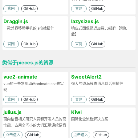
官网
GitHub
官网
GitHub
Draggin.js
lazysizes.js
一款兼容移动手机的js拖拽插件
响应式图像延迟加载JS插件【懒加
载】
官网
GitHub
官网
GitHub
类似于pieces.js的资源
vue2-animate
SweetAlert2
vue的一些常用动画animate css来实
强大的纯Js模态消息对话框插件
现
官网
GitHub
官网
GitHub
julius.js
Kiwi
面向语音相关研究人员和开发人员的高
国际化全流程解决方案
性能，占用空间小的大词汇量连续语音
识别
点击进入
GitHub
点击进入
GitHub