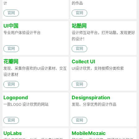
计
的作品
官网
官网
UI中国
站酷网
专业用户体验设计平台
设计师互动平台，打开站酷，发现更好
的设计！
官网
官网
花瓣网
Collect UI
发现、采集你喜欢的UI设计素材、交互
UI设计欣赏，支持按照分类检索
设计素材
官网
官网
Logopond
Designspiration
一款LOGO 设计欣赏的网站
发现、分享优秀的设计作品
官网
官网
UpLabs
MobileMozaic