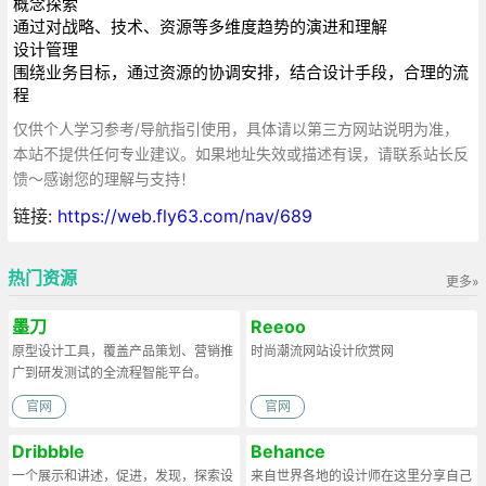
概念探索
通过对战略、技术、资源等多维度趋势的演进和理解
设计管理
围绕业务目标，通过资源的协调安排，结合设计手段，合理的流
程
仅供个人学习参考/导航指引使用，具体请以第三方网站说明为准，
本站不提供任何专业建议。如果地址失效或描述有误，请联系站长反
馈～感谢您的理解与支持！
链接:
https://web.fly63.com/nav/689
热门资源
更多»
墨刀
Reeoo
原型设计工具，覆盖产品策划、营销推
时尚潮流网站设计欣赏网
广到研发测试的全流程智能平台。
官网
官网
Dribbble
Behance
一个展示和讲述，促进，发现，探索设
来自世界各地的设计师在这里分享自己