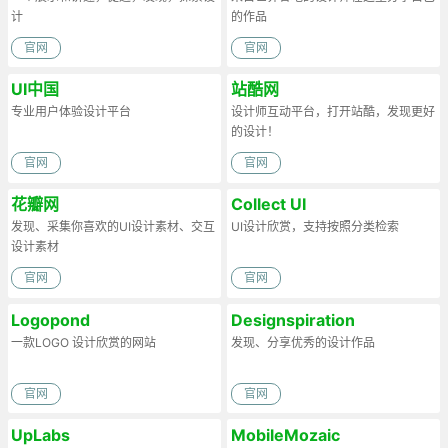
计
的作品
官网
官网
UI中国
站酷网
专业用户体验设计平台
设计师互动平台，打开站酷，发现更好
的设计！
官网
官网
花瓣网
Collect UI
发现、采集你喜欢的UI设计素材、交互
UI设计欣赏，支持按照分类检索
设计素材
官网
官网
Logopond
Designspiration
一款LOGO 设计欣赏的网站
发现、分享优秀的设计作品
官网
官网
UpLabs
MobileMozaic