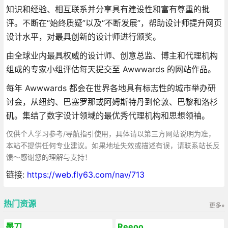
知识和经验、相互联系并分享具有建设性和富有尊重的批
评。不断在“始终质疑”以及“不断发展”，帮助设计师提升网页
设计水平，对最具创新的设计师进行颁奖。
由全球业内最具权威的设计师、创意总监、博主和代理机构
组成的专家小组评估每天提交至 Awwwards 的网站作品。
每年 Awwwards 都会在世界各地具有标志性的城市举办研
讨会，从纽约、巴塞罗那或阿姆斯特丹到伦敦、巴黎和洛杉
矶。集结了数字设计领域的最优秀代理机构和思想领袖。
仅供个人学习参考/导航指引使用，具体请以第三方网站说明为准，
本站不提供任何专业建议。如果地址失效或描述有误，请联系站长反
馈～感谢您的理解与支持！
链接:
https://web.fly63.com/nav/713
热门资源
更多»
墨刀
Reeoo