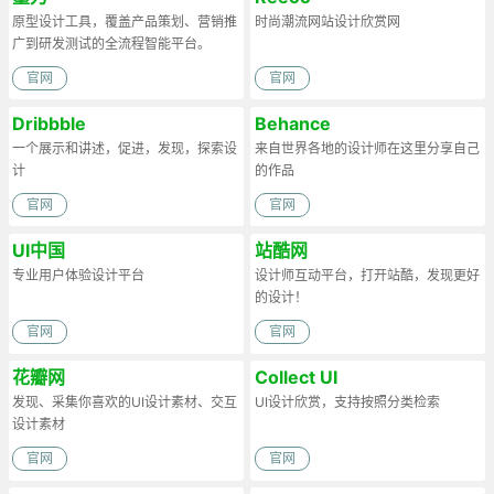
原型设计工具，覆盖产品策划、营销推
时尚潮流网站设计欣赏网
广到研发测试的全流程智能平台。
官网
官网
Dribbble
Behance
一个展示和讲述，促进，发现，探索设
来自世界各地的设计师在这里分享自己
计
的作品
官网
官网
UI中国
站酷网
专业用户体验设计平台
设计师互动平台，打开站酷，发现更好
的设计！
官网
官网
花瓣网
Collect UI
发现、采集你喜欢的UI设计素材、交互
UI设计欣赏，支持按照分类检索
设计素材
官网
官网