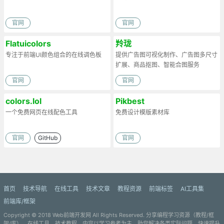
官网
官网
Flatuicolors
羚珑
专注于前端UI颜色组合的在线调色板
提供广告图可视化制作、广告图多尺寸
扩展、商品抠图、智能合图服务
官网
官网
colors.lol
Pikbest
一个免费网页在线配色工具
免费设计模版素材库
官网
GitHub
官网
首页
技术导航
在线工具
技术文章
教程资源
前端标签
AI工具集
前端库/框架