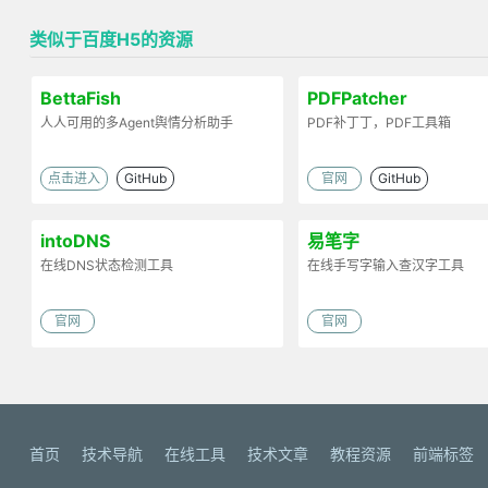
类似于百度H5的资源
BettaFish
PDFPatcher
人人可用的多Agent舆情分析助手
PDF补丁丁，PDF工具箱
点击进入
GitHub
官网
GitHub
intoDNS
易笔字
在线DNS状态检测工具
在线手写字输入查汉字工具
官网
官网
首页
技术导航
在线工具
技术文章
教程资源
前端标签