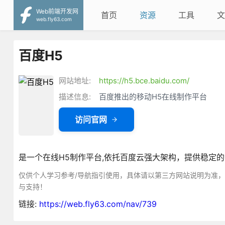
Web前端开发网
首页
资源
工具
文
web.fly63.com
百度H5
网站地址:
https://h5.bce.baidu.com/
描述信息:
百度推出的移动H5在线制作平台
访问官网
是一个在线H5制作平台,依托百度云强大架构，提供稳定的 
仅供个人学习参考/导航指引使用，具体请以第三方网站说明为准
与支持！
链接:
https://web.fly63.com/nav/739