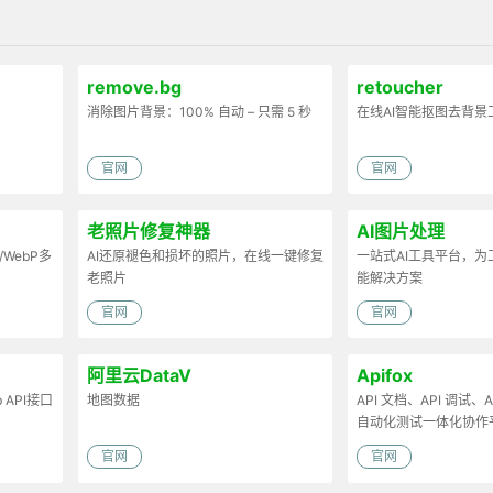
remove.bg
retoucher
消除图片背景：100% 自动 – 只需 5 秒
在线AI智能抠图去背景
官网
官网
老照片修复神器
AI图片处理
/WebP多
AI还原褪色和损坏的照片，在线一键修复
一站式AI工具平台，
老照片
能解决方案
官网
官网
阿里云DataV
Apifox
API接口
地图数据
API 文档、API 调试、AP
自动化测试一体化协作
官网
官网