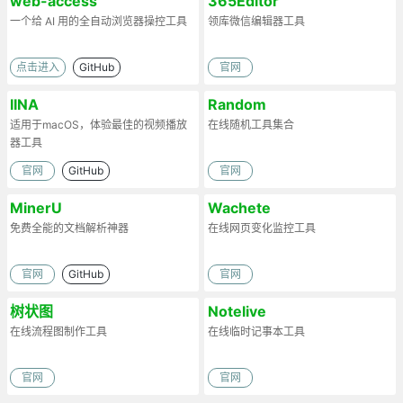
web-access
365Editor
一个给 AI 用的全自动浏览器操控工具
领库微信编辑器工具
点击进入
GitHub
官网
IINA
Random
适用于macOS，体验最佳的视频播放
在线随机工具集合
器工具
官网
GitHub
官网
MinerU
Wachete
免费全能的文档解析神器
在线网页变化监控工具
官网
GitHub
官网
树状图
Notelive
在线流程图制作工具
在线临时记事本工具
官网
官网