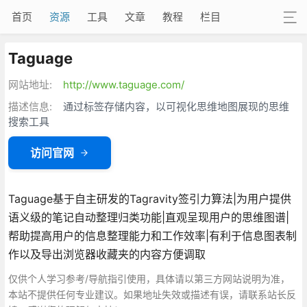
首页
资源
工具
文章
教程
栏目
Taguage
网站地址:
http://www.taguage.com/
描述信息:
通过标签存储内容，以可视化思维地图展现的思维
搜索工具
访问官网
Taguage基于自主研发的Tagravity签引力算法|为用户提供
语义级的笔记自动整理归类功能|直观呈现用户的思维图谱|
帮助提高用户的信息整理能力和工作效率|有利于信息图表制
作以及导出浏览器收藏夹的内容方便调取
仅供个人学习参考/导航指引使用，具体请以第三方网站说明为准，
本站不提供任何专业建议。如果地址失效或描述有误，请联系站长反