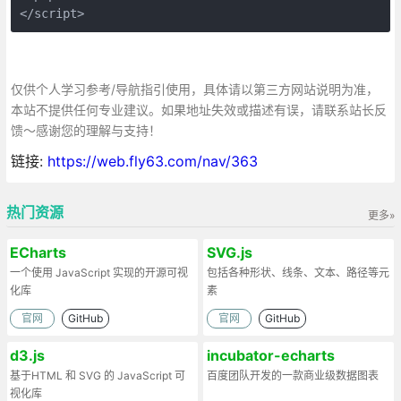
</script>
仅供个人学习参考/导航指引使用，具体请以第三方网站说明为准，
本站不提供任何专业建议。如果地址失效或描述有误，请联系站长反
馈～感谢您的理解与支持！
链接:
https://web.fly63.com/nav/363
热门资源
更多»
ECharts
SVG.js
一个使用 JavaScript 实现的开源可视
包括各种形状、线条、文本、路径等元
化库
素
官网
GitHub
官网
GitHub
d3.js
incubator-echarts
基于HTML 和 SVG 的 JavaScript 可
百度团队开发的一款商业级数据图表
视化库