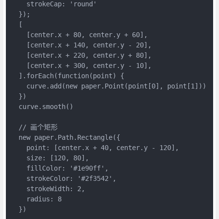
    strokeCap: 'round'
  });
  [
    [center.x + 80, center.y + 60],
    [center.x + 140, center.y - 20],
    [center.x + 220, center.y + 80],
    [center.x + 300, center.y - 10],
  ].forEach(function(point) {
    curve.add(new paper.Point(point[0], point[1]))
  })
  curve.smooth()
  // 画个矩形
  new paper.Path.Rectangle({
    point: [center.x + 40, center.y - 120],
    size: [120, 80],
    fillColor: '#1e90ff',
    strokeColor: '#2f3542',
    strokeWidth: 2,
    radius: 8
  })