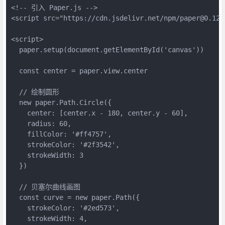
<!-- 引入 Paper.js -->
<script src="https://cdn.jsdelivr.net/npm/paper@0.12.
<script>
  paper.setup(document.getElementById('canvas'))
  const center = paper.view.center
  // 绘制圆形
  new paper.Path.Circle({
    center: [center.x - 180, center.y - 60],
    radius: 60,
    fillColor: '#ff4757',
    strokeColor: '#2f3542',
    strokeWidth: 3
  })
  // 贝塞尔曲线画图
  const curve = new paper.Path({
    strokeColor: '#2ed573',
    strokeWidth: 4,