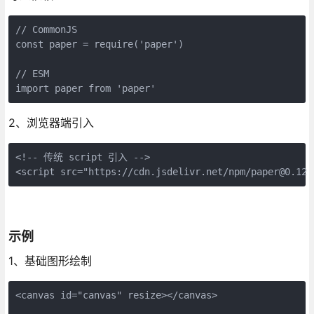
// CommonJS

const paper = require('paper')
// ESM

import paper from 'paper'
2、浏览器端引入
<!-- 传统 script 引入 -->

<script src="https://cdn.jsdelivr.net/npm/paper@0.12.
示例
1、基础图形绘制
<canvas id="canvas" resize></canvas>