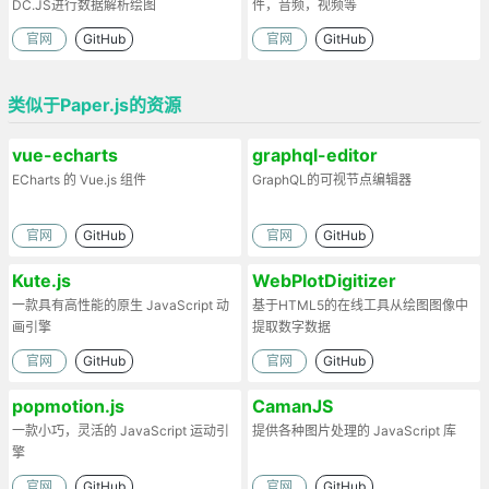
DC.JS进行数据解析绘图
件，音频，视频等
官网
GitHub
官网
GitHub
类似于Paper.js的资源
vue-echarts
graphql-editor
ECharts 的 Vue.js 组件
GraphQL的可视节点编辑器
官网
GitHub
官网
GitHub
Kute.js
WebPlotDigitizer
一款具有高性能的原生 JavaScript 动
基于HTML5的在线工具从绘图图像中
画引擎
提取数字数据
官网
GitHub
官网
GitHub
popmotion.js
CamanJS
一款小巧，灵活的 JavaScript 运动引
提供各种图片处理的 JavaScript 库
擎
官网
GitHub
官网
GitHub