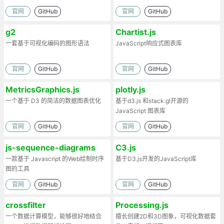
官网
GitHub
官网
GitHub
g2
Chartist.js
一套基于可视化编码的图形语法
JavaScript响应式图表库
官网
GitHub
官网
GitHub
MetricsGraphics.js
plotly.js
一个基于 D3 的简洁的数据图表优化
基于d3.js 和stack.gl开源的
JavaScript 图表库
官网
GitHub
官网
GitHub
js-sequence-diagrams
C3.js
一款基于 Javascript 的Web绘制时序
基于D3.js开发的JavaScript库
图的工具
官网
GitHub
官网
GitHub
crossfilter
Processing.js
一个数据计算模型，能够很好地结合
擅长创建2D和3D图象，可视化数据套