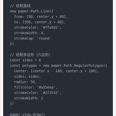
  // 绘制直线
  new paper.Path.Line({
    from: [80, center.y + 80],
    to: [350, center.y + 80],
    strokeColor: '#ffa502',
    strokeWidth: 4,
    strokeCap: 'round'
  })
  // 绘制多边形（六边形）
  const sides = 6
  const polygon = new paper.Path.RegularPolygon({
    center: [center.x - 180, center.y + 100],
    sides: sides,
    radius: 50,
    fillColor: '#a55eea',
    strokeColor: '#2f3542',
    strokeWidth: 2
  })
  paper.view.draw()