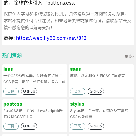
的，除非它也引入了buttons.css.
仅供个人学习参考/导航指引使用，具体请以第三方网站说明为准，
本站不提供任何专业建议。如果地址失效或描述有误，请联系站长反
馈～感谢您的理解与支持！
链接:
https://web.fly63.com/nav/812
热门资源
更多»
less
sass
一个CSS预处理器，意味着它扩展了
成熟、稳定和强大的CSS扩展语言
CSS语言，增加了允许变量，混合，函
数和许多其他技术的功能
官网
GitHub
官网
GitHub
postcss
stylus
PostCSS是一个使用JavaScript插件
Stylus是一个高效、动态以及丰富的
来转换CSS的工具。
CSS预处理器
官网
GitHub
官网
GitHub