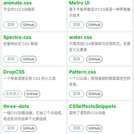
animate.css
Metro UI
齐全的CSS3动画库
基于平板界面设计CSS库是一种界面展
示技术
官网
GitHub
官网
GitHub
Spectre.css
water.css
轻量响应式 CSS 框架
只需添加CSS框架即可应用样式，无需
定义元素类
官网
GitHub
官网
GitHub
DropCSS
Pattern.css
一个用来清理无用 CSS 的小工具
一个CSS库，使用美丽的图案填充空的
背景。
点击进入
GitHub
官网
GitHub
three-dots
CSSeffectsSnippets
一组CSS加载动画，它由三个点组成，
提供了漂亮的CSS动画
而这些点仅由单个元素组成
官网
GitHub
官网
GitHub