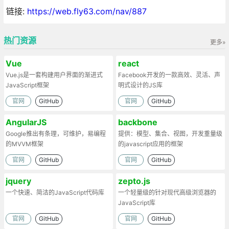
链接:
https://web.fly63.com/nav/887
热门资源
更多»
Vue
react
Vue.js是一套构建用户界面的渐进式
Facebook开发的一款高效、灵活、声
JavaScript框架
明式设计的JS库
官网
GitHub
官网
GitHub
AngularJS
backbone
Google推出有条理，可维护，易编程
提供：模型、集合、视图，开发重量级
的MVVM框架
的javascript应用的框架
官网
GitHub
官网
GitHub
jquery
zepto.js
一个快速、简洁的JavaScript代码库
一个轻量级的针对现代高级浏览器的
JavaScript库
官网
GitHub
官网
GitHub