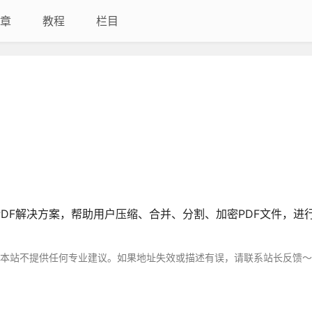
章
教程
栏目
轻PDF解决方案，帮助用户压缩、合并、分割、加密PDF文件，进行
，本站不提供任何专业建议。如果地址失效或描述有误，请联系站长反馈