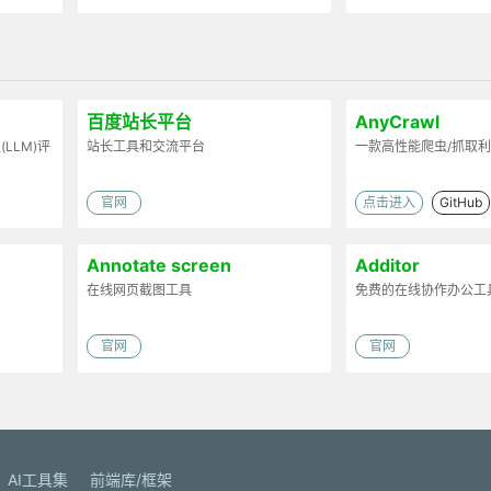
百度站长平台
AnyCrawl
LLM)评
站长工具和交流平台
一款高性能爬虫/抓取
官网
点击进入
GitHub
Annotate screen
Additor
在线网页截图工具
免费的在线协作办公工
官网
官网
AI工具集
前端库/框架