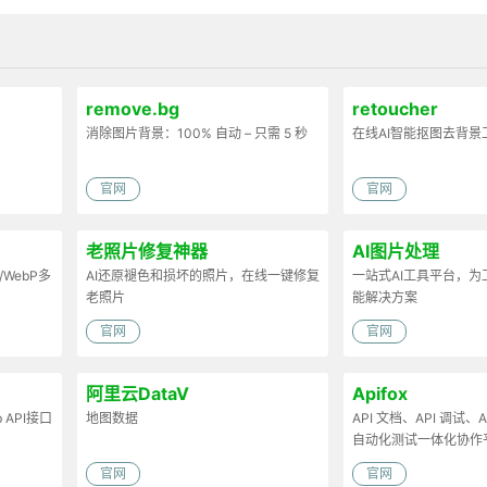
remove.bg
retoucher
消除图片背景：100% 自动 – 只需 5 秒
在线AI智能抠图去背景
官网
官网
老照片修复神器
AI图片处理
/WebP多
AI还原褪色和损坏的照片，在线一键修复
一站式AI工具平台，
老照片
能解决方案
官网
官网
阿里云DataV
Apifox
API接口
地图数据
API 文档、API 调试、AP
自动化测试一体化协作
官网
官网