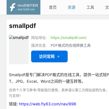
Web前端开发网
首页
资源
工具
文
web.fly63.com
smallpdf
网站地址:
https://smallpdf.com/
描述信息:
PDF格式的在线转换工具
访问官网
Smallpdf是专门解决PDF格式的在线工具，提供一站式
T、JPG、Excel、Word之间的一键互转等。
仅供个人学习参考/导航指引使用，具体请以第三方网站说明为准
与支持！
链接:
https://web.fly63.com/nav/898