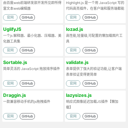
由百度web前端研发部开发所见即所得
Highlight.js 是一个用 JavaScript 写的
富文本web编辑器
代码高亮插件，在客户端和服务端都能
工作。
官网
GitHub
官网
GitHub
UglifyJS
lozad.js
一个js 解释器、最小化器、压缩器、美
高性能,轻量级,可配置的懒加载图片工
化器工具集
具
官网
GitHub
官网
GitHub
Sortable.js
validate.js
简单灵活的 JavaScript 拖放排序插件
表单提供了强大的验证功能,让客户端
表单验证变得更简单
官网
GitHub
官网
GitHub
Draggin.js
lazysizes.js
一款兼容移动手机的js拖拽插件
响应式图像延迟加载JS插件【懒加
载】
官网
GitHub
官网
GitHub