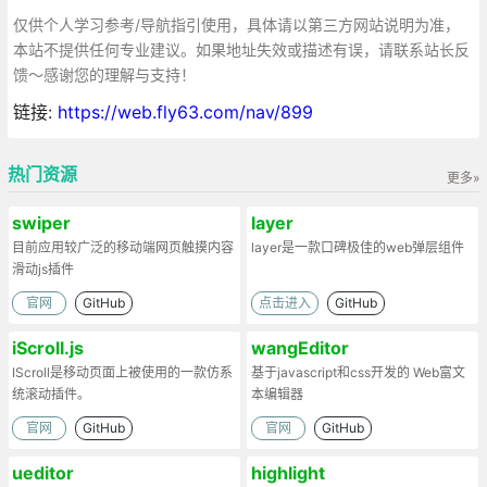
仅供个人学习参考/导航指引使用，具体请以第三方网站说明为准，
本站不提供任何专业建议。如果地址失效或描述有误，请联系站长反
馈～感谢您的理解与支持！
链接:
https://web.fly63.com/nav/899
热门资源
更多»
swiper
layer
目前应用较广泛的移动端网页触摸内容
layer是一款口碑极佳的web弹层组件
滑动js插件
官网
GitHub
点击进入
GitHub
iScroll.js
wangEditor
IScroll是移动页面上被使用的一款仿系
基于javascript和css开发的 Web富文
统滚动插件。
本编辑器
官网
GitHub
官网
GitHub
ueditor
highlight