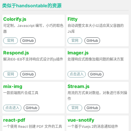
类似于handsontable的资源
Colorify.js
Fitty
可定制，Javascript 编写，小巧的取色
自动调整文本大小以适应其父容器的
器
Js库
官网
GitHub
官网
GitHub
Respond.js
Imager.js
解决IE6-IE8不支持响应式设计的js插件
处理响应式图像加载问题的解决方案
官网
GitHub
点击进入
GitHub
mix-img
Stream.js
一款前端图片合成工具
用流的方式来对数组，对象进行系列操
作
点击进入
GitHub
官网
GitHub
react-pdf
vue-snotify
一个使用 React 创建 PDF 文件的工具
一个基于Vuejs 2的消息通知组件